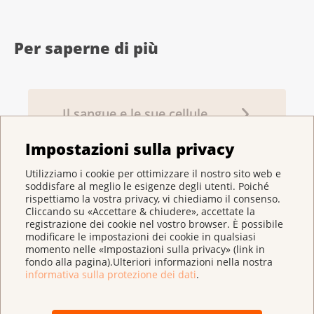
Per saperne di più
Il sangue e le sue cellule
Impostazioni sulla privacy
Utilizziamo i cookie per ottimizzare il nostro sito web e
Il mieloma multiplo
soddisfare al meglio le esigenze degli utenti. Poiché
rispettiamo la vostra privacy, vi chiediamo il consenso.
Cliccando su «Accettare & chiudere», accettate la
registrazione dei cookie nel vostro browser. È possibile
modificare le impostazioni dei cookie in qualsiasi
Esami e diagnosi
momento nelle «Impostazioni sulla privacy» (link in
fondo alla pagina).Ulteriori informazioni nella nostra
informativa sulla protezione dei dati
.