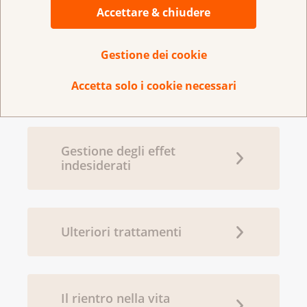
Come si planifica il
Accettare & chiudere
trattamento
Gestione dei cookie
Possibilità di trattamento
Accetta solo i cookie necessari
Gestione degli effet
indesiderati
Ulteriori trattamenti
Il rientro nella vita