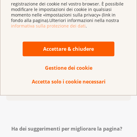
registrazione dei cookie nel vostro browser. È possibile
modificare le impostazioni dei cookie in qualsiasi
‌Altre persone, invece, hanno livelli bassi di cellule
momento nelle «Impostazioni sulla privacy» (link in
nel sangue: globuli rossi, globuli bianchi o
fondo alla pagina).Ulteriori informazioni nella nostra
piastrine. Di conseguenza, a volte si verificano
informativa sulla protezione dei dati
.
infezioni. Il rischio di infezione aumenta quando si
hanno pochi globuli bianchi.
Accettare & chiudere
Ha dei disturbi? Contatti immediatamente l'équipe
curante.
Gestione dei cookie
Accetta solo i cookie necessari
Aggiornato ad ottobre del 2023
Ha dei suggerimenti per migliorare la pagina?