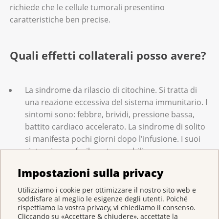
richiede che le cellule tumorali presentino
caratteristiche ben precise.
Quali effetti collaterali posso avere?
La sindrome da rilascio di citochine. Si tratta di
una reazione eccessiva del sistema immunitario. I
sintomi sono: febbre, brividi, pressione bassa,
battito cardiaco accelerato. La sindrome di solito
si manifesta pochi giorni dopo l'infusione. I suoi
sintomi sono facilmente curabili.
Alcune persone presentano disturbi del sistema
Impostazioni sulla privacy
nervoso. Si tratta di sintomi quali mal di testa,
Utilizziamo i cookie per ottimizzare il nostro sito web e
vertigini o confusione. Di solito si manifestano
soddisfare al meglio le esigenze degli utenti. Poiché
pochi giorni dopo l'infusione. I sintomi sono
rispettiamo la vostra privacy, vi chiediamo il consenso.
Cliccando su «Accettare & chiudere», accettate la
facilmente curabili.