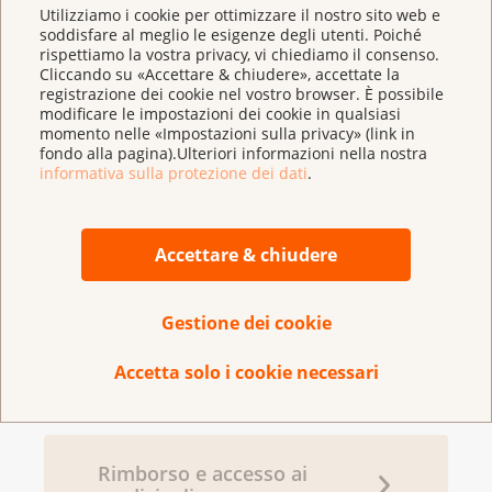
Terapie mirate
tutti i giorni? In che modo influisce sul
infiammazioni. Può succedere che, durante
Utilizziamo i cookie per ottimizzare il nostro sito web e
mio lavoro? E sul tempo che dedico alle
le terapie contro il cancro, a causa di
soddisfare al meglio le esigenze degli utenti. Poiché
rispettiamo la vostra privacy, vi chiediamo il consenso.
attività ricreative?
un'emergenza, ha bisogno del dentista. In
Cliccando su «Accettare & chiudere», accettate la
questo caso, lo informi delle terapie che sta
registrazione dei cookie nel vostro browser. È possibile
Chi posso contattare in caso di domande?
Immunoterapie
facendo. Informi l'oncologo se ha
modificare le impostazioni dei cookie in qualsiasi
In caso di domande o di effetti collaterali,
momento nelle «Impostazioni sulla privacy» (link in
appuntamenti dal dentista o per l'igiene
a chi posso rivolgermi?
fondo alla pagina).Ulteriori informazioni nella nostra
dentale.
informativa sulla protezione dei dati
.
Che cosa posso fare per migliorare il mio
Che cosa fare contro gli
benessere?
effetti collaterali?
Accettare & chiudere
Chi può aiutarmi se la mia malattia mi
preoccupa molto? Dove posso trovare
sostegno per me e per la mia famiglia?
Gestione dei cookie
Che cosa succede dopo i
trattamenti?
Accetta solo i cookie necessari
Linea InfoCancro
e le
Leghe cantonali contro
il cancro
sono pronte ad aiutare. Possono
rispondere alle Sue domande.
Rimborso e accesso ai