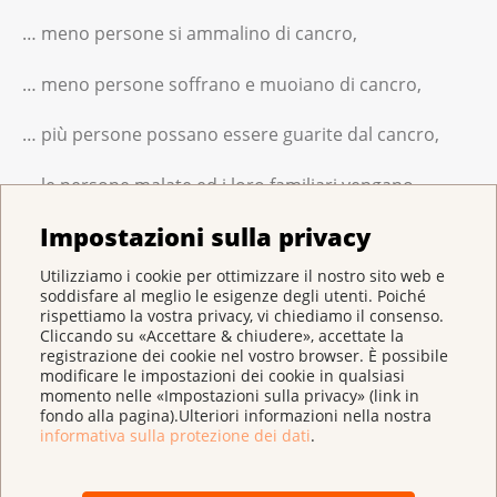
… meno persone si ammalino di cancro,
… meno persone soffrano e muoiano di cancro,
… più persone possano essere guarite dal cancro,
… le persone malate ed i loro familiari vengano
ascoltati e aiutati in tutte le fasi della malattia e nella
Impostazioni sulla privacy
morte.
Utilizziamo i cookie per ottimizzare il nostro sito web e
soddisfare al meglio le esigenze degli utenti. Poiché
Vogliamo diminuire i casi di cancro e
rispettiamo la vostra privacy, vi chiediamo il consenso.
migliorare la qualità della vita delle
Cliccando su «Accettare & chiudere», accettate la
persone colpite e di chi le circonda.
registrazione dei cookie nel vostro browser. È possibile
modificare le impostazioni dei cookie in qualsiasi
momento nelle «Impostazioni sulla privacy» (link in
fondo alla pagina).Ulteriori informazioni nella nostra
informativa sulla protezione dei dati
.