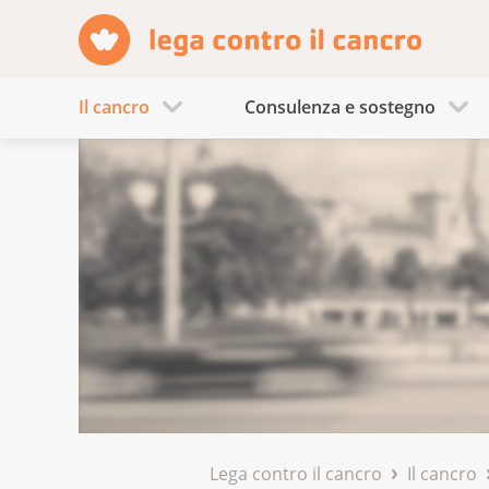
Il cancro
Consulenza e sostegno
Lega contro il cancro
Il cancro