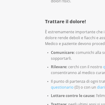
dolori fisici.
Trattare il dolore!
È estremamente importante che i do
dolore rende deboli e fiacchi e as
Medico e paziente devono procede
Comunicare:
comunichi alla s
sopportarli.
Rilevare:
cerchi con il nostro
consentiranno al medico curante
Il punto di partenza di ogni tr
questionario
(D) o con un
diar
Lottare contro le cause:
l’eli
Trattare:
negli ultimi anni si 