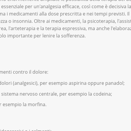
ssenziale per un'analgesia efficace, così come è decisiva l
ma i medicamenti alla dose prescritta e nei tempi previsti. 
za o insonnia. Oltre ai medicamenti, la psicoterapia, l'assiste
rea, l'arteterapia e la terapia espressiva, ma anche l'elabor
lo importante per lenire la sofferenza.
amenti contro il dolore:
dolori (analgesici), per esempio aspirina oppure panadol;
l sistema nervoso centrale, per esempio la codeina;
er esempio la morfina.