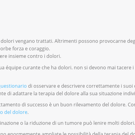
lori vengano trattati. Altrimenti possono provocarne degli a
sorbe forza e coraggio.
re insieme contro i dolori.
ua équipe curante che ha dolori. non si devono mai tacere 
questionario
di osservare e descrivere correttamente i suoi 
 di adattare la terapia del dolore alla sua situazione indiv
attamento di successo è un buon rilevamento del dolore. Come
io del dolore
.
minazione o la riduzione di un tumore può lenire molti dolori
sono enormemente ampliate le possibilità della terapia del do