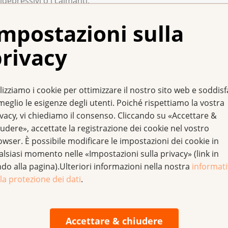
idepressivi o i calmanti;
(impacchi, posizionamenti, tecniche di rilassamento, music
mpostazioni sulla
rivacy
ento per trattare il dolore di origine tumorale, da moderato 
lizziamo i cookie per ottimizzare il nostro sito web e soddis
uano a essere molto diffusi, con conseguenze negative sulla qu
meglio le esigenze degli utenti. Poiché rispettiamo la vostra
 sufficiente del dolore.
ivacy, vi chiediamo il consenso. Cliccando su «Accettare &
i effetti collaterali, di sviluppare sonnolenza e indolenza 
udere», accettate la registrazione dei cookie nel vostro
a tempi ormai passati. Oggi sono radicalmente cambiate le so
owser. È possibile modificare le impostazioni dei cookie in
 dosaggio e le misure di prevenzione degli effetti collaterali.
alsiasi momento nelle «Impostazioni sulla privacy» (link in
o i motivi per cui questi pregiudizi sono superati e le paure 
ndo alla pagina).Ulteriori informazioni nella nostra
informat
la protezione dei dati
.
dolori. Si faccia consigliare:
Accettare & chiudere