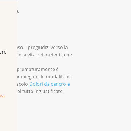
a, ecc.).
a intenso. I pregiudizi verso la
fare
alità della vita dei pazienti, che
o di morire prematuramente è
stanze impiegate, le modalità di
 Nell'opuscolo
Dolori da cancro e
quasi del tutto ingiustificate.
iva