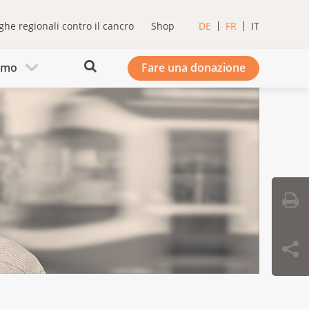
ghe regionali contro il cancro
Shop
DE
FR
IT
iamo
Fare una donazione