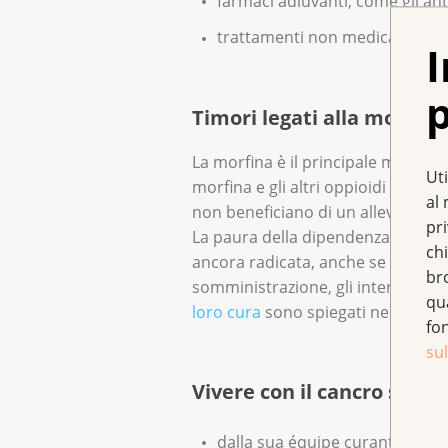
farmaci adiuvanti, come gli ant
trattamenti non medicamentosi 
I
p
Timori legati alla morfina
La morfina è il principale medicam
Uti
morfina e gli altri oppioidi contin
al 
non beneficiano di un alleviamento
pr
La paura della dipendenza, di fort
chi
ancora radicata, anche se risale 
br
somministrazione, gli intervalli di
qu
loro cura
sono spiegati nel dettagli
fo
sul
Vivere con il cancro senza 
dalla sua équipe curante