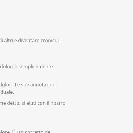
ltri e diventare cronici. Il
i dolori e semplicemente
dolori. Le sue annotazioni
iduale.
 detto, si aiuti con il nostro
.
lore. L'uso corretto dei