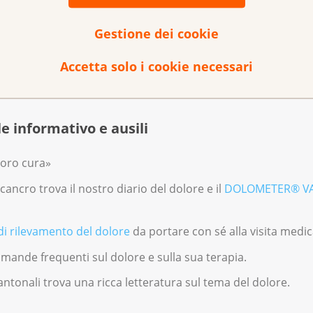
o il cancro
Gestione dei cookie
 11
Accetta solo i cookie necessari
 colpite
.
e informativo e ausili
loro cura»
cancro trova il nostro diario del dolore e il
DOLOMETER® V
di rilevamento del dolore
da portare con sé alla visita medic
omande frequenti sul dolore e sulla sua terapia.
antonali trova una ricca letteratura sul tema del dolore.