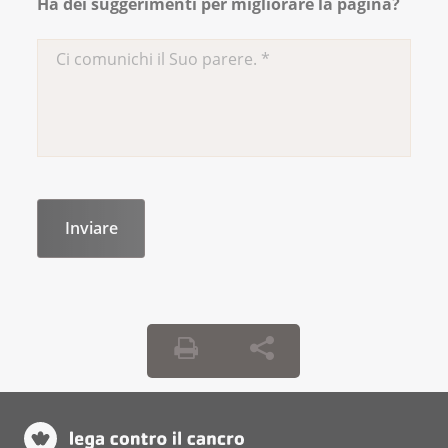
Opuscolo - Cancro: le sfide da
Ha dei suggerimenti per migliorare la pagina?
affrontare sul posto di lavoro. Una
guida per i dipendenti e datori di
lavoro
Opuscolo - La mia collega, il mio
collega ha il cancro
Opuscolo - Una collaboratrice, un
collaboratore ha il cancro
Opuscolo - Rientrare nella quotidianità
lavorativa
Opuscolo - Conciliare il lavoro e
l’attività di as­si­stenza
Opuscolo - Lutto nel mondo del lavoro
Opuscolo - An Employee has Cancer (in
inglese)