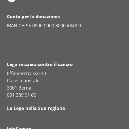
Opuscolo - My Work Colleague has
Cancer (in inglese)
Conto per la donazione:
Opuscolo - Back to My Everyday
IBAN CH 95 0900 0000 3000 4843 9
Professional Life (in inglese)
Lega svizzera contro il cancro
Effingerstrasse 40
Casella postale
3001 Berna
031 389 91 00
La Lega nella Sua regione
InfoCancro