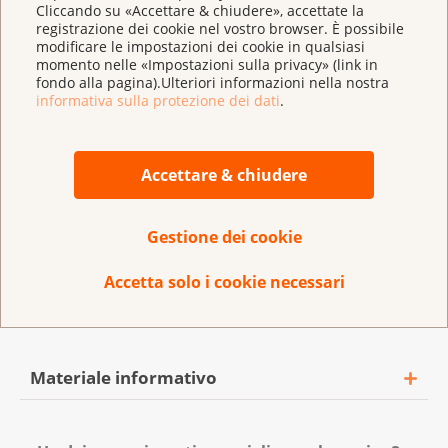
Cliccando su «Accettare & chiudere», accettate la
registrazione dei cookie nel vostro browser. È possibile
Ligue vaudoise contre le cancer
modificare le impostazioni dei cookie in qualsiasi
momento nelle «Impostazioni sulla privacy» (link in
Krebsliga Wallis
fondo alla pagina).Ulteriori informazioni nella nostra
informativa sulla protezione dei dati
.
Krebsliga Freiburg
Krebsliga Zentralschweiz
Accettare & chiudere
Krebsliga Zürich
Gestione dei cookie
La Lega contro il cancro offre
consigli utili per affrontare la
Accetta solo i cookie necessari
difficile situazione:
Materiale informativo