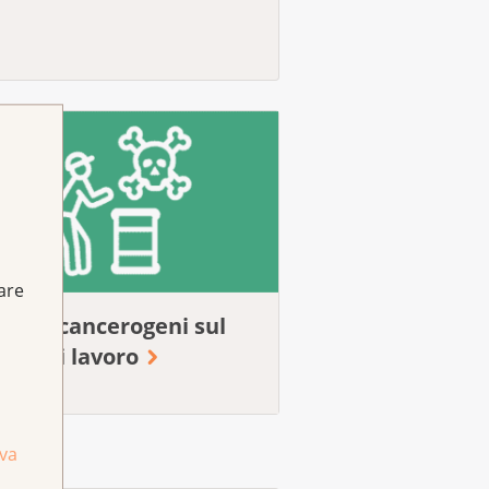
fare
ttori cancerogeni sul
sto di lavoro
iva