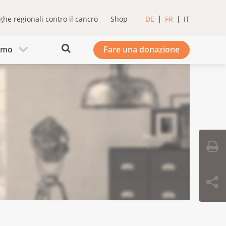
ghe regionali contro il cancro
Shop
DE
FR
IT
iamo
Fare una donazione