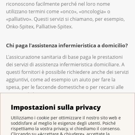
riconoscono facilmente perché nel loro nome
utilizzano termini come «onco», «oncologia» o
«palliativo». Questi servizi si chiamano, per esempio,
Onko-Spitex, Palliative-Spitex.
Chi paga l'assistenza infermieristica a domicilio?
L'assicurazione sanitaria di base paga le prestazioni
dei servizi di assistenza infermieristica domiciliare. A
questi fornitori è possibile richiedere anche dei servizi
aggiuntivi, come ad esempio un aiuto per fare la
spesa, per le faccende domestiche o per recarsi alle
visite mediche. Queste prestazioni non sono
rimborsate dall'assicurazione di base.
Impostazioni sulla privacy
Utilizziamo i cookie per ottimizzare il nostro sito web e
Lavorare con e dopo il cancro
soddisfare al meglio le esigenze degli utenti. Poiché
rispettiamo la vostra privacy, vi chiediamo il consenso.
Cliccando su «Accettare & chiudere», accettate la
Se lavora, pianifichi attentamente il Suo ritorno