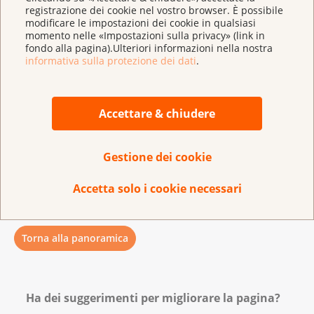
registrazione dei cookie nel vostro browser. È possibile
insieme al personale delle risorse umane della Sua
modificare le impostazioni dei cookie in qualsiasi
azienda. Nella fase iniziale, ad esempio, si possono
momento nelle «Impostazioni sulla privacy» (link in
fondo alla pagina).Ulteriori informazioni nella nostra
adattare i compiti o ridurre le ore di lavoro. In caso di
informativa sulla protezione dei dati
.
domande, i consulenti delle Leghe regionali e
cantonali contro il cancro saranno lieti di aiutarla.
Accettare & chiudere
Aggiornato ad ottobre del 2023
Gestione dei cookie
Accetta solo i cookie necessari
Torna alla panoramica
Ha dei suggerimenti per migliorare la pagina?