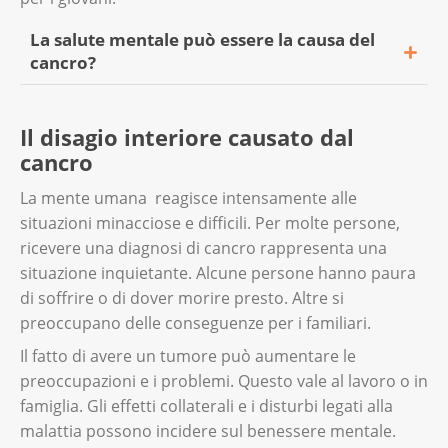
La salute mentale può essere la causa del
cancro?
Molte persone malate e i loro familiari si
Il disagio interiore causato dal
domandano se esista un collegamento tra il
cancro
cancro e la salute mentale. O se la malattia
possa dipendere da come si affronta lo
La mente umana reagisce intensamente alle
stress.
situazioni minacciose e difficili. Per molte persone,
ricevere una diagnosi di cancro rappresenta una
Non esistono prove scientifiche che
situazione inquietante. Alcune persone hanno paura
dimostrano come fattori psichici quali l'ansia,
di soffrire o di dover morire presto. Altre si
il pensiero negativo o lo stress causano il
preoccupano delle conseguenze per i familiari.
cancro. Nemmeno se questi influenzano il
Il fatto di avere un tumore può aumentare le
processo di guarigione.
preoccupazioni e i problemi. Questo vale al lavoro o in
famiglia. Gli effetti collaterali e i disturbi legati alla
malattia possono incidere sul benessere mentale.