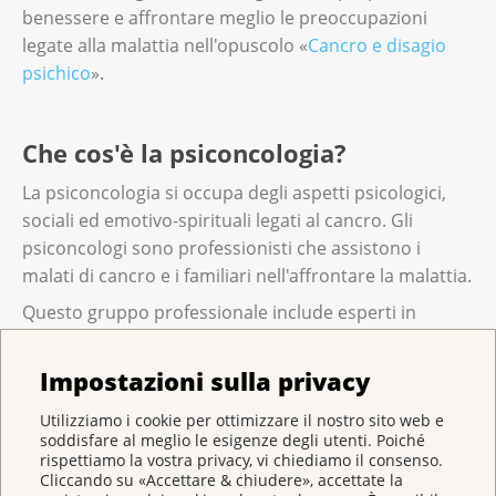
benessere e affrontare meglio le preoccupazioni
legate alla malattia nell'opuscolo «
Cancro e disagio
psichico
».
Che cos'è la psiconcologia?
La psiconcologia si occupa degli aspetti psicologici,
sociali ed emotivo-spirituali legati al cancro. Gli
psiconcologi sono professionisti che assistono i
malati di cancro e i familiari nell'affrontare la malattia.
Questo gruppo professionale include esperti in
diverse discipline. Si tratta di medici, psicologi,
psichiatri, infermieri, assistenti sociali, teologi e
Impostazioni sulla privacy
operatori pastorale.
Utilizziamo i cookie per ottimizzare il nostro sito web e
Il supporto psiconcologico consiste in una o più
soddisfare al meglio le esigenze degli utenti. Poiché
sedute di consulenza. Questo servizio è disponibile in
rispettiamo la vostra privacy, vi chiediamo il consenso.
Cliccando su «Accettare & chiudere», accettate la
tutte le fasi della malattia. La consulenza