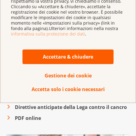
rispettiamo la vostra privacy, vi chiediamo il consenso.
Prova maggiore sicurezza.
Cliccando su «Accettare & chiudere», accettate la
registrazione dei cookie nel vostro browser. È possibile
modificare le impostazioni dei cookie in qualsiasi
momento nelle «Impostazioni sulla privacy» (link in
fondo alla pagina).Ulteriori informazioni nella nostra
Non so bene come decidere. Cosa
informativa sulla protezione dei dati
.
faccio?
Chieda consiglio al Suo medico di famiglia o a una
Accettare & chiudere
professionista o a un professionista in ambito
sanitario.
Gestione dei cookie
Direttive anticipate della Lega
Accetta solo i cookie necessari
contro il cancro
Direttive anticipate della Lega contro il cancro
PDF online