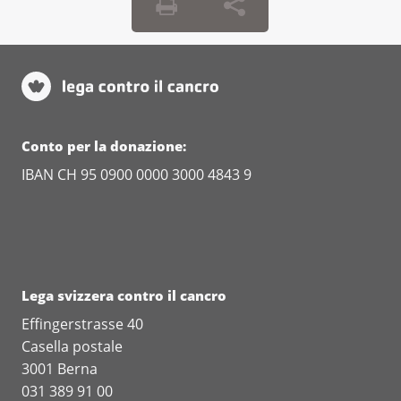
designa una persona che La
Questo opuscolo fa parte della cartella
rappresenti legalmente qualora non
previdenziale, che può ordinare qui.
fosse più in grado di prendere
decisioni autonomamente. Questa
persona potrà, ad esempio, firmare
contratti per Lei.
Conto per la donazione:
IBAN CH 95 0900 0000 3000 4843 9
Questo opuscolo fa parte della cartella
previdenziale, che può ordinare qui.
Lega svizzera contro il cancro
Effingerstrasse 40
Casella postale
3001 Berna
031 389 91 00