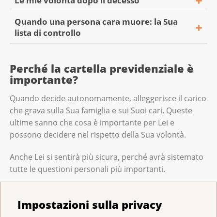
Le mie volontà dopo il decesso
Quando una persona cara muore: la Sua
lista di controllo
Perché la cartella previdenziale è
importante?
Quando decide autonomamente, alleggerisce il carico
che grava sulla Sua famiglia e sui Suoi cari. Queste
ultime sanno che cosa è importante per Lei e
possono decidere nel rispetto della Sua volontà.
Anche Lei si sentirà più sicura, perché avrà sistemato
tutte le questioni personali più importanti.
Contenuto
Impostazioni sulla privacy
Nelle direttive anticipate Lei indica quali cure
Contenuto