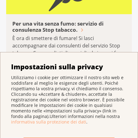
Per una vita senza fumo: servizio di
consulenza Stop tabacco.
È ora di smettere di fumare! Si lasci
accompagnare dai consulenti del servizio Stop
tabacco. Saranno lieti di consigliarla in ogni fase
del Suo percorso.
Impostazioni sulla privacy
Utilizziamo i cookie per ottimizzare il nostro sito web e
Ciò che mi ha aiutato di più sono stati i
soddisfare al meglio le esigenze degli utenti. Poiché
cerotti alla nicotina e la consulente di Stop
rispettiamo la vostra privacy, vi chiediamo il consenso.
tabacco. Grazie di cuore!
Cliccando su «Accettare & chiudere», accettate la
Anonimo
registrazione dei cookie nel vostro browser. È possibile
modificare le impostazioni dei cookie in qualsiasi
momento nelle «Impostazioni sulla privacy» (link in
fondo alla pagina).Ulteriori informazioni nella nostra
informativa sulla protezione dei dati
.