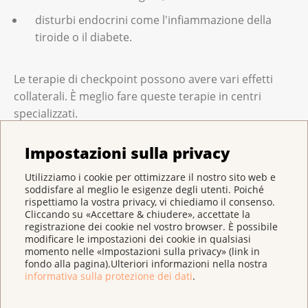
disturbi endocrini come l'infiammazione della
tiroide o il diabete.
Le terapie di checkpoint possono avere vari effetti
collaterali. È meglio fare queste terapie in centri
specializzati.
S‌e avverte dei sintomi o disturbi, informi subito la Sua
Impostazioni sulla privacy
équipe curante. È importante riconoscere i sintomi il
prima possibile. Se sono effetti collaterali
Utilizziamo i cookie per ottimizzare il nostro sito web e
dell'immunoterapia, si possono curare meglio.
soddisfare al meglio le esigenze degli utenti. Poiché
rispettiamo la vostra privacy, vi chiediamo il consenso.
Inoltre, gli effetti indesiderati possono manifestarsi in
Cliccando su «Accettare & chiudere», accettate la
momenti diversi: durante la terapia, ma anche un
registrazione dei cookie nel vostro browser. È possibile
anno dopo l'ultima dose.
modificare le impostazioni dei cookie in qualsiasi
momento nelle «Impostazioni sulla privacy» (link in
Per ulteriori informazioni, legga l'opuscolo della Lega
fondo alla pagina).Ulteriori informazioni nella nostra
informativa sulla protezione dei dati
.
contro il cancro «
L’immunoterapia con gli inibitori dei
checkpoint
».