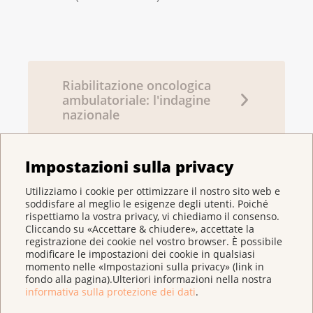
Riabilitazione oncologica
ambulatoriale: l'indagine
nazionale
Impostazioni sulla privacy
Terapia del movimento e
Utilizziamo i cookie per ottimizzare il nostro sito web e
sport in oncologia
soddisfare al meglio le esigenze degli utenti. Poiché
rispettiamo la vostra privacy, vi chiediamo il consenso.
Cliccando su «Accettare & chiudere», accettate la
registrazione dei cookie nel vostro browser. È possibile
modificare le impostazioni dei cookie in qualsiasi
momento nelle «Impostazioni sulla privacy» (link in
Sito internet oncoreha.ch
fondo alla pagina).Ulteriori informazioni nella nostra
informativa sulla protezione dei dati
.
Vivere con e dopo il cancro – Riabilitazione