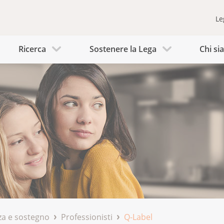
Le
Ricerca
Sostenere la Lega
Chi s
a e sostegno
Professionisti
Q-Label