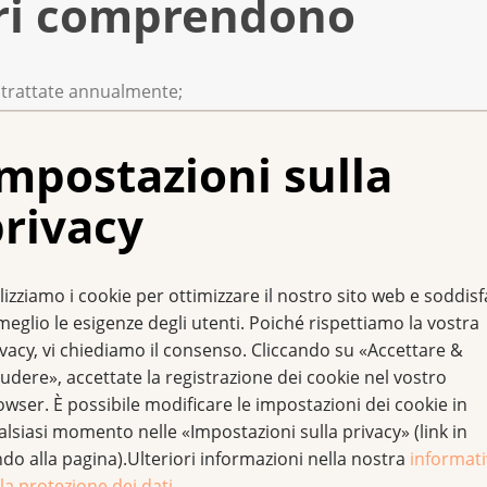
eri comprendono
 trattate annualmente;
nare tra medici e specialisti dell’assistenza;
mpostazioni sulla
un «tumor board», una riunione a cui partecipano tutti gli esp
 radioterapisti, oncologi, infermieri, ecc.;
rivacy
rattamento;
 le pazienti dopo la conclusione della terapia.
lizziamo i cookie per ottimizzare il nostro sito web e soddis
meglio le esigenze degli utenti. Poiché rispettiamo la vostra
ivacy, vi chiediamo il consenso. Cliccando su «Accettare &
 cura delle pazienti con cancro del seno
udere», accettate la registrazione dei cookie nel vostro
owser. È possibile modificare le impostazioni dei cookie in
he nel trattamento di donne affette da cancro del seno esis
alsiasi momento nelle «Impostazioni sulla privacy» (link in
 di qualità intende promuovere a livello nazionale la qualità d
ndo alla pagina).Ulteriori informazioni nella nostra
informat
Inoltre, vuole essere uno strumento di maggior trasparenza a
la protezione dei dati
.