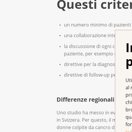
Questi crit
un numero minimo di pazienti
una collaborazione interdiscipli
I
la discussione di ogni caso in 
paziente, per esempio chirurghi,
p
direttive per la diagnosi e il t
direttive di follow-up per tutte
Uti
al 
pr
Differenze regionali nella
chi
br
Uno studio ha messo in evidenza c
qu
in Svizzera. Per questo, il marchio
fo
donne colpite da cancro del seno. 
sul