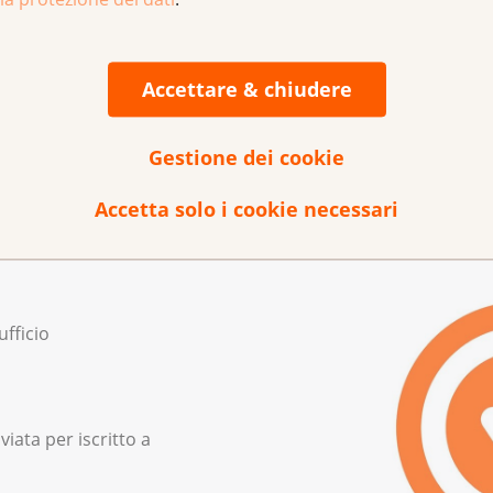
dempiono chiari requisiti relativi al trattamento e all’assiste
sere trattata in un centro di senologia che non ha (ancora) 
arà trattata meno bene o con meno competenza rispetto che 
Accettare & chiudere
un centro certificato adempie requisiti importanti di tratta
erti indipendenti.
Gestione dei cookie
Accetta solo i cookie necessari
fficio
iata per iscritto a