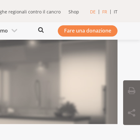
ghe regionali contro il cancro
Shop
DE
FR
IT
iamo
Fare una donazione