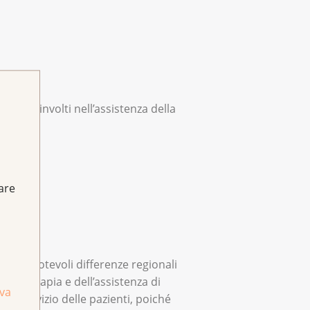
erti coinvolti nell’assistenza della
fare
tono notevoli differenze regionali
ella terapia e dell’assistenza di
iva
l servizio delle pazienti, poiché