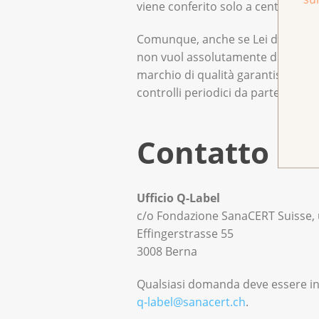
viene conferito solo a centri che a
Comunque, anche se Lei dovesse es
non vuol assolutamente dire che s
marchio di qualità garantisce che 
controlli periodici da parte di esp
Contatto
Ufficio Q-Label
c/o Fondazione SanaCERT Suisse, u
Effingerstrasse 55
3008 Berna
Qualsiasi domanda deve essere inv
q‑label@sanacert.ch
.