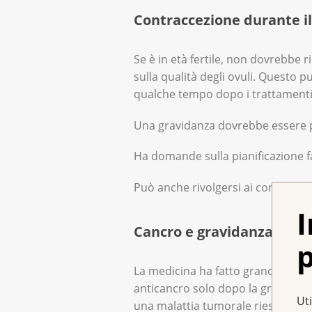
Contraccezione durante i
Se è in età fertile, non dovrebbe 
sulla qualità degli ovuli. Questo 
qualche tempo dopo i trattamenti
Una gravidanza dovrebbe essere pi
Ha domande sulla pianificazione fa
Può anche rivolgersi ai consulenti 
I
Cancro e gravidanza
p
La medicina ha fatto grandi progre
anticancro solo dopo la gravidan
Uti
una malattia tumorale riescono a 