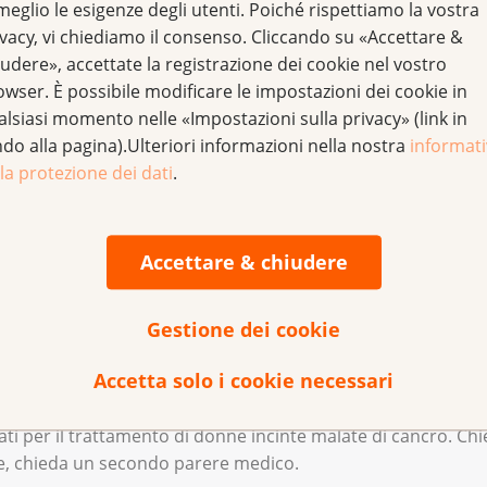
meglio le esigenze degli utenti. Poiché rispettiamo la vostra
ivacy, vi chiediamo il consenso. Cliccando su «Accettare &
liano a una donna incinta dipende da caso a caso. Bisogna c
udere», accettate la registrazione dei cookie nel vostro
owser. È possibile modificare le impostazioni dei cookie in
nza si trova la donna quando le viene diagnosticato il tumor
alsiasi momento nelle «Impostazioni sulla privacy» (link in
ndo alla pagina).Ulteriori informazioni nella nostra
informat
la protezione dei dati
.
ce il tumore?
Accettare & chiudere
e i rischi sia per la madre che per il nascituro.
Gestione dei cookie
rapia
e la
chemioterapia
possono danneggiare il feto, ma n
molto rare e si verificano prevalentemente nelle donne che 
Accetta solo i cookie necessari
zati per il trattamento di donne incinte malate di cancro. C
ile, chieda un secondo parere medico.