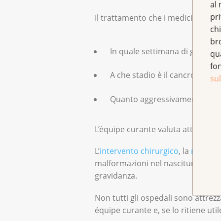
al 
pr
Il trattamento che i medici consig
chi
br
In quale settimana di gravida
qu
fo
A che stadio è il cancro?
sul
Quanto aggressivamente cres
L’équipe curante valuta attentament
L’
intervento chirurgico
, la
radiote
malformazioni nel nascituro sono 
gravidanza.
Non tutti gli ospedali sono attrez
équipe curante e, se lo ritiene ut