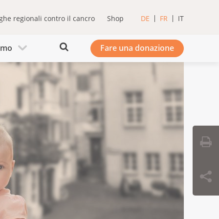
ghe regionali contro il cancro
Shop
DE
FR
IT
iamo
Fare una donazione