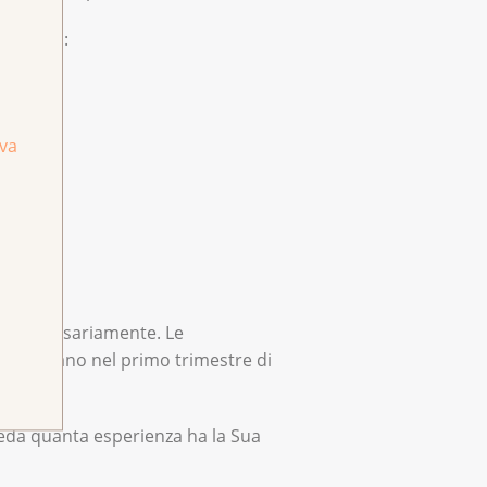
hiedersi:
e?
iva
on necessariamente. Le
si trovano nel primo trimestre di
hieda quanta esperienza ha la Sua