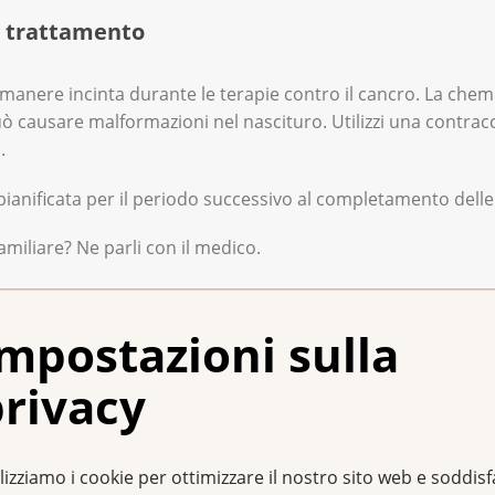
l trattamento
rimanere incinta durante le terapie contro il cancro. La chemi
può causare malformazioni nel nascituro. Utilizzi una contra
.
anificata per il periodo successivo al completamento delle 
miliare? Ne parli con il medico.
e alle operatrici di
InfoCancro
e della
Lega contro il cancro
d
mpostazioni sulla
rivacy
ssi nel trattamento delle donne in gravidanza affette da un 
za. Tuttavia, alcune persone hanno bisogno di un trattame
lizziamo i cookie per ottimizzare il nostro sito web e soddis
proseguire la gravidanza nonostante il bisogno immediato d