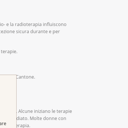
o- e la radioterapia influiscono
ccezione sicura durante e per
terapie.
el Suo Cantone.
cancro. Alcune iniziano le terapie
nto immediato. Molte donne con
fare
i una terapia.