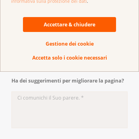
informativa sulla protezione dei dati
.
evitare le diete e cercare invece di perdere peso
alimentandosi in modo equilibrato. L’attività fisica
supporta la regolazione del peso. Qui trovate
Accettare & chiudere
maggiori informazioni sui
temi
dell'alimentazione
e
dell'attività fisica
.
Gestione dei cookie
UFSP – Sovrappeso e obesità
Accetta solo i cookie necessari
Alleanza Obesità Svizzera
Ha dei suggerimenti per migliorare la pagina?