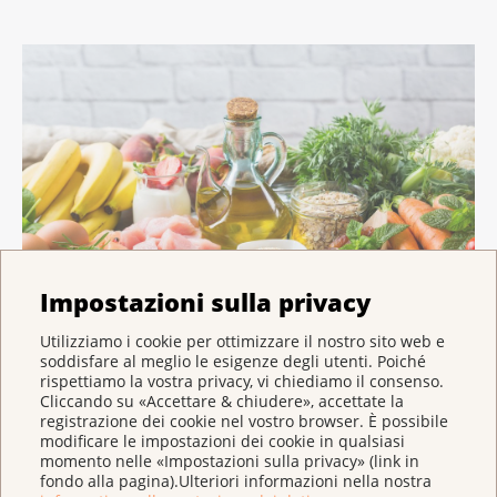
Impostazioni sulla privacy
Utilizziamo i cookie per ottimizzare il nostro sito web e
soddisfare al meglio le esigenze degli utenti. Poiché
Evitare o ridurre il sovrappeso con un’alimentazione equilibrata.
rispettiamo la vostra privacy, vi chiediamo il consenso.
Cliccando su «Accettare & chiudere», accettate la
Il peso rimane stabile fintanto che l’apporto
registrazione dei cookie nel vostro browser. È possibile
modificare le impostazioni dei cookie in qualsiasi
energetico e il dispendio energetico sono bilanciati. In
momento nelle «Impostazioni sulla privacy» (link in
caso di peso corporeo troppo alto, si dovrebbero
fondo alla pagina).Ulteriori informazioni nella nostra