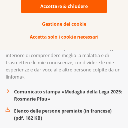
Accettare & chiudere
l’associazione Lymphome.ch, che oggi è un punto di
contatto e fonte di informazioni per i pazienti e i loro
cari.
Gestione dei cookie
Ricevendo l’onorificenza, Rosmarie Pfau ha dichiarato:
Accetta solo i cookie necessari
«Questo percorso non l’ho né pianificato né cercato,
ma mi ci sono avventurata per un profondo bisogno
interiore di comprendere meglio la malattia e di
trasmettere le mie conoscenze, condividere le mie
esperienze e dar voce alle altre persone colpite da un
linfoma».
Comunicato stampa «Medaglia della Lega 2025:
Rosmarie Pfau»
Elenco delle persone premiate (in francese)
(
pdf
,
182 KB
)