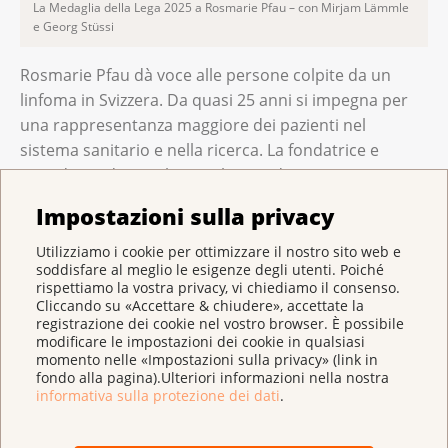
La Medaglia della Lega 2025 a Rosmarie Pfau – con Mirjam Lämmle
e Georg Stüssi
Rosmarie Pfau dà voce alle persone colpite da un
linfoma in Svizzera. Da quasi 25 anni si impegna per
una rappresentanza maggiore dei pazienti nel
sistema sanitario e nella ricerca. La fondatrice e
presidente di Lymphome.ch Rete di pazienti
Svizzera aiuta le persone colpite dal cancro con
Impostazioni sulla privacy
empatia, perseveranza e lo sguardo rivolto al
futuro. Regala a moltissime persone conoscenze,
Utilizziamo i cookie per ottimizzare il nostro sito web e
soddisfare al meglio le esigenze degli utenti. Poiché
speranza e fiducia – ed è nota come
la
voce dei malati
rispettiamo la vostra privacy, vi chiediamo il consenso.
di linfoma in Svizzera.
Cliccando su «Accettare & chiudere», accettate la
registrazione dei cookie nel vostro browser. È possibile
modificare le impostazioni dei cookie in qualsiasi
Rosmarie Pfau ha avuto lei stessa un linfoma,
momento nelle «Impostazioni sulla privacy» (link in
diagnosticato nel 1999. Sulla base di questa
fondo alla pagina).Ulteriori informazioni nella nostra
esperienza personale, nel 2001 ha fondato a Basilea il
informativa sulla protezione dei dati
.
primo gruppo di discussione per le persone colpite
da linfoma e i loro familiari, da cui nel 2005 è nata