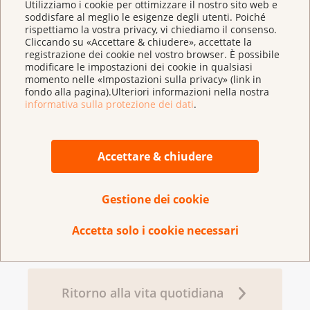
Utilizziamo i cookie per ottimizzare il nostro sito web e
soddisfare al meglio le esigenze degli utenti. Poiché
rispettiamo la vostra privacy, vi chiediamo il consenso.
Cliccando su «Accettare & chiudere», accettate la
Come viene pianificato il
registrazione dei cookie nel vostro browser. È possibile
trattamento?
modificare le impostazioni dei cookie in qualsiasi
momento nelle «Impostazioni sulla privacy» (link in
fondo alla pagina).Ulteriori informazioni nella nostra
informativa sulla protezione dei dati
.
Come viene trattata una
leucemia?
Accettare & chiudere
Gestione dei cookie
Che cosa fare in caso di
effetti collaterali?
Accetta solo i cookie necessari
Ritorno alla vita quotidiana