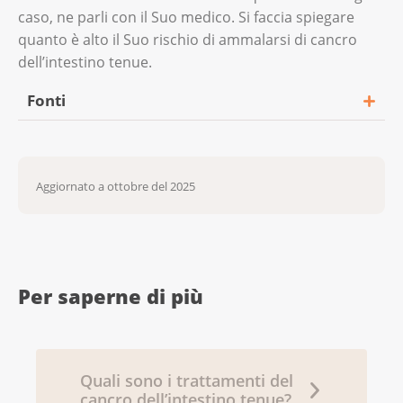
caso, ne parli con il Suo medico. Si faccia spiegare
quanto è alto il Suo rischio di ammalarsi di cancro
dell’intestino tenue.
Fonti
Cancer Research UK. (1 luglio 2025). Small
bowel cancer.
Aggiornato a ottobre del 2025
https://www.cancerresearchuk.org/about-
cancer/small-bowel-cancer
Mayo Clinic. (19 agosto 2025). Small bowel
cancer - Symptoms and causes.
Per saperne di più
https://www.mayoclinic.org/diseases-
conditions/small-bowel-cancer/symptoms-
causes/syc-20352497
Quali sono i trattamenti del
Quinones, G. a. O., Suheb, M. Z. K., & Woolf, A.
cancro dell’intestino tenue?