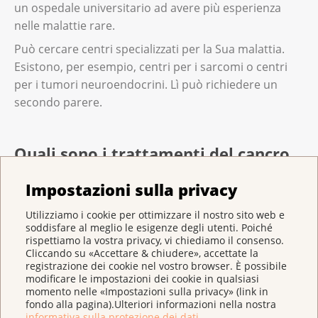
un ospedale universitario ad avere più esperienza
nelle malattie rare.
Può cercare centri specializzati per la Sua malattia.
Esistono, per esempio, centri per i sarcomi o centri
per i tumori neuroendocrini. Lì può richiedere un
secondo parere.
Quali sono i trattamenti del cancro
dell’intestino tenue?
Impostazioni sulla privacy
I medici Le proporranno una o più di queste terapie:
Utilizziamo i cookie per ottimizzare il nostro sito web e
soddisfare al meglio le esigenze degli utenti. Poiché
rispettiamo la vostra privacy, vi chiediamo il consenso.
intervento chirurgico: l’équipe medica rimuove il
Cliccando su «Accettare & chiudere», accettate la
tumore durante l’operazione, il più
registrazione dei cookie nel vostro browser. È possibile
modificare le impostazioni dei cookie in qualsiasi
completamente possibile;
momento nelle «Impostazioni sulla privacy» (link in
fondo alla pagina).Ulteriori informazioni nella nostra
chemioterapia: i farmaci della chemioterapia
informativa sulla protezione dei dati
.