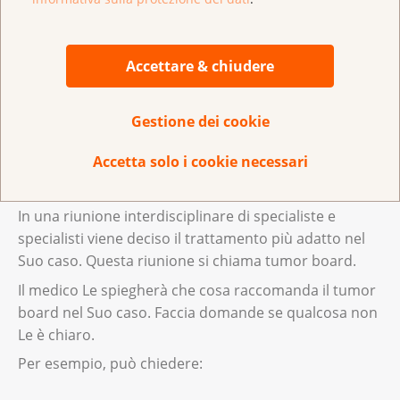
distruggono resti molto piccoli del tumore e
cellule tumorali libere nel corpo;
immunoterapia: i farmaci dell’immunoterapia
Accettare & chiudere
vengono usati soprattutto quando le cellule del
tumore hanno caratteristiche particolari;
Gestione dei cookie
radioterapia: viene usata di solito per alleviare gli
Accetta solo i cookie necessari
effetti collaterali o i disturbi, come il dolore.
In una riunione interdisciplinare di specialiste e
specialisti viene deciso il trattamento più adatto nel
Suo caso. Questa riunione si chiama tumor board.
Il medico Le spiegherà che cosa raccomanda il tumor
board nel Suo caso. Faccia domande se qualcosa non
Le è chiaro.
Per esempio, può chiedere: