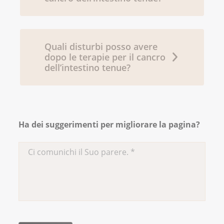
(1 giugno 2023). Small bowel neoplasms.
StatPearls - NCBI Bookshelf.
https://www.ncbi.nlm.nih.gov/books/NBK560725
Quali disturbi posso avere
dopo le terapie per il cancro
dell’intestino tenue?
Ha dei suggerimenti per migliorare la pagina?