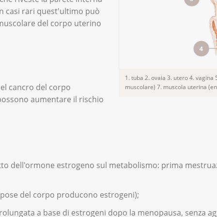
In casi rari quest'ultimo può
 muscolare del corpo uterino
1. tuba 2. ovaia 3. utero 4. vagina 
el cancro del corpo
muscolare) 7. muscola uterina (end
i possono aumentare il rischio
etto dell'ormone estrogeno sul metabolismo: prima mestruazi
dipose del corpo producono estrogeni);
prolungata a base di estrogeni dopo la menopausa, senza agg