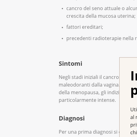
cancro del seno attuale o alcu
crescita della mucosa uterina;
fattori ereditari;
precedenti radioterapie nella 
Sintomi
I
Negli stadi iniziali il cancro del 
p
maleodoranti dalla vagina. Ogni 
della menopausa, gli indizi di un
particolarmente intense.
Uti
al 
Diagnosi
pr
Per una prima diagnosi si esegue u
chi