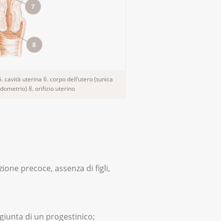
5. cavità uterina 6. corpo dell’utero (tunica
ometrio) 8. orifizio uterino
one precoce, assenza di figli,
iunta di un progestinico;