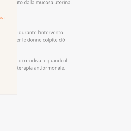
 di tessuto dalla mucosa uterina.
iva
rgico. Se durante l'intervento
 tube. Per le donne colpite ciò
 rischio di recidiva o quando il
a o una terapia antiormonale.