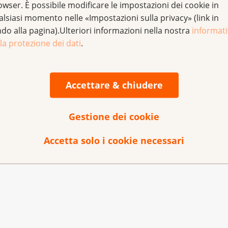
copia). Nel corso di questa procedura si prelevano campioni
owser. È possibile modificare le impostazioni dei cookie in
alsiasi momento nelle «Impostazioni sulla privacy» (link in
ndo alla pagina).Ulteriori informazioni nella nostra
informat
la protezione dei dati
.
po dell'utero, la terapia è quasi sempre un intervento chiru
isoria, si procede alla rimozione completa di utero, ovaie e
figli dopo l'operazione.
Accettare & chiudere
re, all'intervento segue una radioterapia. In caso di elevato
Gestione dei cookie
 entrano in linea di considerazione anche una chemioterapi
Accetta solo i cookie necessari