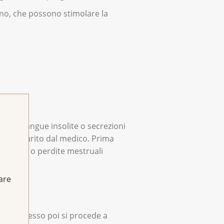
eno, che possono stimolare la
ite di sangue insolite o secrezioni
 va chiarito dal medico. Prima
estruali o perdite mestruali
fare
acino. Spesso poi si procede a