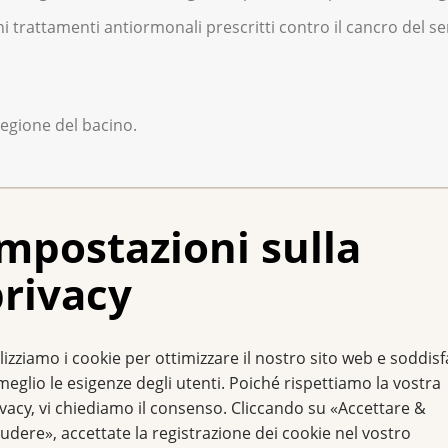
ni trattamenti antiormonali prescritti contro il cancro del s
regione del bacino.
mpostazioni sulla
corpo dell'utero non provoca sintomi. I primi segnali sono perd
rivacy
sanguinamento vaginale che si manifesta dopo la menopausa
a malattia tumorale possono essere perdite di sangue interm
lizziamo i cookie per ottimizzare il nostro sito web e soddis
meglio le esigenze degli utenti. Poiché rispettiamo la vostra
ivacy, vi chiediamo il consenso. Cliccando su «Accettare &
n'ecografia per via vaginale dell'utero e degli organi del b
udere», accettate la registrazione dei cookie nel vostro