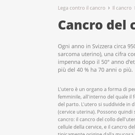
Lega contro il cancro
Il cancro
Cancro del 
Ogni anno in Svizzera circa 9
sarcoma uterino), una cifra corr
impenna dopo il 50° anno d'età
più del 40 % ha 70 anni o più.
L'utero è un organo a forma di pe
femminile, all'interno del quale i
del parto. L'utero si suddivide in du
(cervice uterina). Possono quindi s
cancro: il cancro del collo dell'ute
cellule della cervice, e il cancro d
tipicamente origine dalla mucosa 