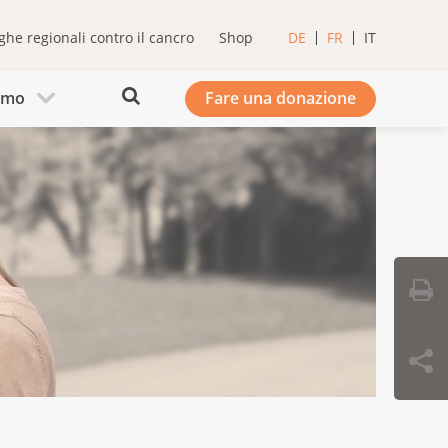
ghe regionali contro il cancro
Shop
DE
FR
IT
iamo
Fare una donazione