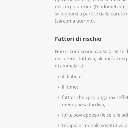
del corpo uterino (l’endometrio). 
svilupparsi a partire dalla parete
(sarcoma uterino).
Fattori di rischio
Non si conoscono cause precise d
dell'utero. Tuttavia, alcuni fattor
di ammalarsi:
il diabete;
il fumo;
fattori che «prolungano» l'eff
menopausa tardiva;
forte sovrappeso (le cellule a
terapia ormonale sostitutiva 