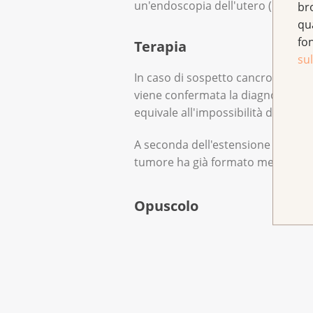
un'endoscopia dell'utero (isteros
br
qu
fo
Terapia
sul
In caso di sospetto cancro del cor
viene confermata la diagnosi provv
equivale all'impossibilità di avere 
A seconda dell'estensione del tumo
tumore ha già formato metastasi,
Opuscolo