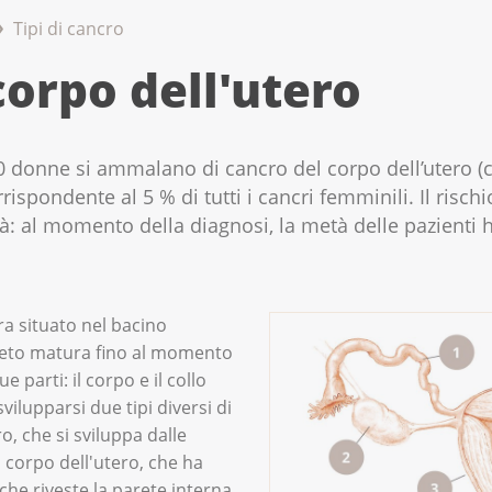
Tipi di cancro
corpo dell'utero
50 donne si ammalano di cancro del corpo dell’utero 
ispondente al 5 % di tutti i cancri femminili. Il rischi
: al momento della diagnosi, la metà delle pazienti ha
ra situato nel bacino
l feto matura fino al momento
e parti: il corpo e il collo
vilupparsi due tipi diversi di
ro, che si sviluppa dalle
el corpo dell'utero, che ha
che riveste la parete interna