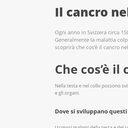
Il cancro ne
Ogni anno in Svizzera circa 15
Generalmente la malattia colp
scoprirà che cos’è il cancro nel
Che cos’è il 
Nella testa e nel collo possono svil
e gli organi.
Dove si sviluppano questi
I tumori maligni della testa e del 