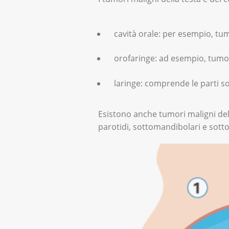
cavità orale: per esempio, tum
orofaringe: ad esempio, tumori 
laringe: comprende le parti so
Esistono anche tumori maligni dell
parotidi, sottomandibolari e sottol