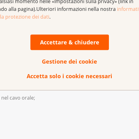
alsiasi momento nelle «Impostazioni sulla privacy» (link in
a testa e del collo?
ndo alla pagina).Ulteriori informazioni nella nostra
informat
la protezione dei dati
.
Accettare & chiudere
le orecchie o al collo;
Gestione dei cookie
Accetta solo i cookie necessari
 nel cavo orale;