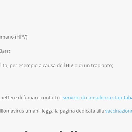
 umano (HPV);
Barr;
ito, per esempio a causa dell’HIV o di un trapianto;
ettere di fumare contatti il
servizio di consulenza stop-ta
illomavirus umani, legga la pagina dedicata alla
vaccinazion