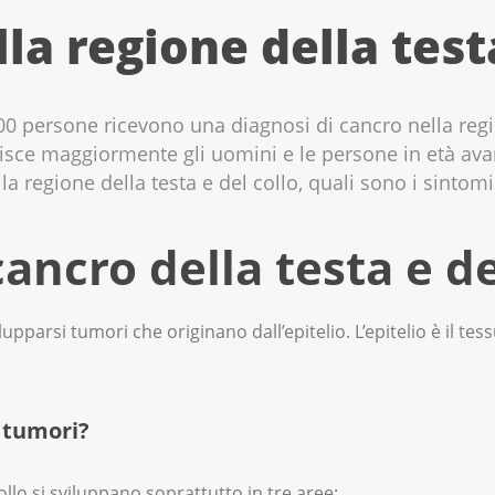
lla regione della test
00 persone ricevono una diagnosi di cancro nella regio
isce maggiormente gli uomini e le persone in età ava
la regione della testa e del collo, quali sono i sintomi
cancro della testa e de
upparsi tumori che originano dall’epitelio. L’epitelio è il tes
 tumori?
collo si sviluppano soprattutto in tre aree: