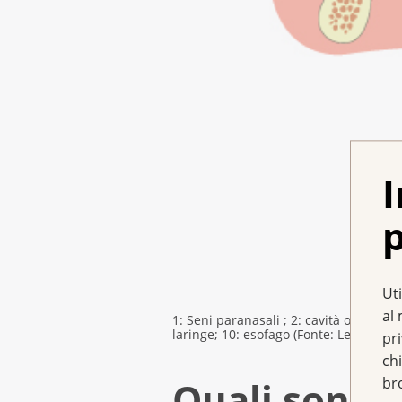
I
p
Uti
al 
1: Seni paranasali ; 2: cavità o fosse na
laringe; 10: esofago (Fonte: Lega svizz
pr
chi
Quali sono i
br