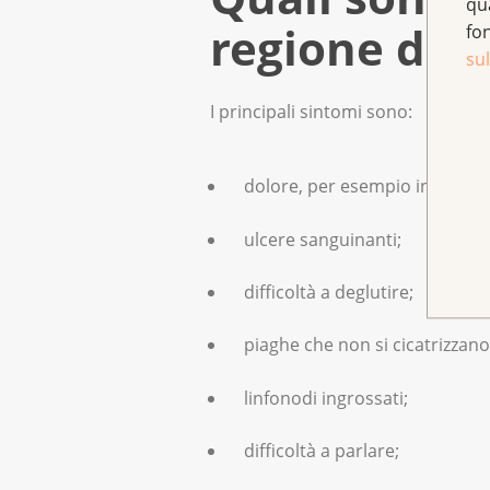
qu
regione dell
fo
sul
I principali sintomi sono:
dolore, per esempio in gola, al
ulcere sanguinanti;
difficoltà a deglutire;
piaghe che non si cicatrizzano
linfonodi ingrossati;
difficoltà a parlare;