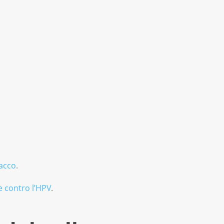
bacco
.
e contro l’HPV
.