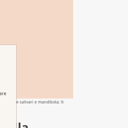
fare
8: ghiandole salivari e mandibola; 9:
nella