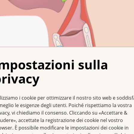
mpostazioni sulla
rivacy
lizziamo i cookie per ottimizzare il nostro sito web e soddis
meglio le esigenze degli utenti. Poiché rispettiamo la vostra
sali; 3: faringe; 4: ugola; 5: epiglottide; 6: lingua; 7: cavità orale; 
era contro il cancro)
ivacy, vi chiediamo il consenso. Cliccando su «Accettare &
udere», accettate la registrazione dei cookie nel vostro
 sintomi di un cancro 
owser. È possibile modificare le impostazioni dei cookie in