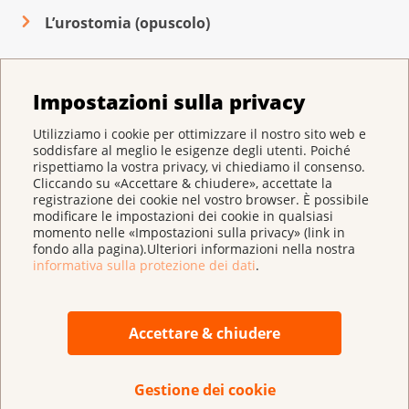
aver effettuato una radioterapia della
cancro della vescica è l’asportazione di tutto
scintigrafia scheletrica.
L’urostomia (opuscolo)
regione pelvica nel passato.
il tumore. Se il cancro ha già invaso lo strato
muscolare, in alcuni casi è necessario
La Sua équipe curante Le spiegherà quando
asportare completamente la vescica.
sono indicati e come si svolgono questi
Quest’intervento impone la creazione di una
Impostazioni sulla privacy
esami.
nuova derivazione urinaria, per esempio una
Utilizziamo i cookie per ottimizzare il nostro sito web e
vescica sostitutiva o un’urostomia.
soddisfare al meglio le esigenze degli utenti. Poiché
rispettiamo la vostra privacy, vi chiediamo il consenso.
Se si sono già formate metastasi, nella
Cliccando su «Accettare & chiudere», accettate la
registrazione dei cookie nel vostro browser. È possibile
maggior parte dei casi nessun trattamento
modificare le impostazioni dei cookie in qualsiasi
può assicurare una guarigione permanente.
momento nelle «Impostazioni sulla privacy» (link in
fondo alla pagina).Ulteriori informazioni nella nostra
Tuttavia è possibile rallentare la
informativa sulla protezione dei dati
.
progressione della malattia.
Accettare & chiudere
Gestione dei cookie