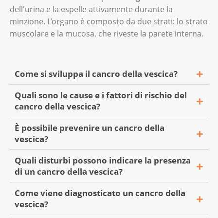
dell'urina e la espelle attivamente durante la
minzione. L’organo è composto da due strati: lo strato
muscolare e la mucosa, che riveste la parete interna.
Come si sviluppa il cancro della vescica?
Quali sono le cause e i fattori di rischio del
Nella maggior parte dei casi il cancro della
cancro della vescica?
vescica (carcinoma uroteliale) ha origine
dalle cellule della mucosa.
È possibile prevenire un cancro della
Il principale fattore di rischio del cancro della
vescica?
vescica è il fumo. Il fumo di sigaretta, ad
Spesso viene scoperto in uno stadio precoce,
esempio, contiene sostanze cancerogene
quando il tumore non ha ancora infiltrato lo
Quali disturbi possono indicare la presenza
Il principale fattore di rischio del cancro della
che, se inalate, entrano nella circolazione
strato muscolare. In questo caso si parla di
di un cancro della vescica?
vescica è il fumo.
sanguigna. I reni filtrano queste sostanze,
«cancro della vescica non muscolo-invasivo».
che quindi giungono alla vescica insieme
Come viene diagnosticato un cancro della
Eventuali sintomi di un cancro uroteliale
Il fumo è associato anche a un decorso più
vescica?
Alcuni tumori invadono gli strati muscolari e
all’urina. In attesa dell’espulsione, le sostanze
compaiono in genere solo negli stadi
sfavorevole del cancro della vescica e a un
l’intera parete vescicale. Per loro si usa la
cancerogene agiscono sulla mucosa