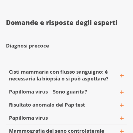
Domande e risposte degli esperti
Diagnosi precoce
Cisti mammaria con flusso sanguigno: è
necessaria la biopsia o si può aspettare?
Papilloma virus – Sono guarita?
Risultato anomalo del Pap test
«Tramite sonografia, nel seno mi è stata
rilevata una ciste di circa 6 mm con flusso
Papilloma virus
«Quattro anni fa ho subito una
sanguigno. È necessaria esaminarla
conizzazione. Tutti i controlli successivi
immediatamente con una biopsia oppure
Mammografia del seno controlaterale