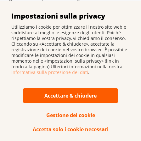
screening.
Impostazioni sulla privacy
Utilizziamo i cookie per ottimizzare il nostro sito web e
Ridurre il rischio di ammalarsi
soddisfare al meglio le esigenze degli utenti. Poiché
rispettiamo la vostra privacy, vi chiediamo il consenso.
Non esiste una protezione contro il cancro
Cliccando su «Accettare & chiudere», accettate la
colorettale. Condurre uno stile di vita sano riduce il
registrazione dei cookie nel vostro browser. È possibile
modificare le impostazioni dei cookie in qualsiasi
rischio di sviluppare il cancro colorettale. Significa:
momento nelle «Impostazioni sulla privacy» (link in
fondo alla pagina).Ulteriori informazioni nella nostra
informativa sulla protezione dei dati
.
mantenere il peso nella norma
;
svolgere sufficiente attività fisica o sport
;
Accettare & chiudere
limitare il consumo di carne rossa e processata
;
consumare alimenti ricchi di fibre
(prodotti
Gestione dei cookie
integrali, verdura e frutta);
Accetta solo i cookie necessari
ridurre il consumo di alcolici
;