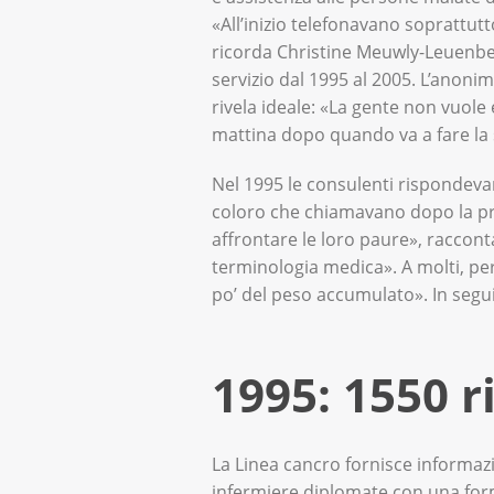
«All’inizio telefonavano soprattutto
ricorda Christine Meuwly-Leuenbe
servizio dal 1995 al 2005. L’anonim
rivela ideale: «La gente non vuole
mattina dopo quando va a fare la
Nel 1995 le consulenti rispondevano
coloro che chiamavano dopo la pr
affrontare le loro paure», raccon
terminologia medica». A molti, per
po’ del peso accumulato». In segui
1995: 1550 r
La Linea cancro fornisce informazio
infermiere diplomate con una forma