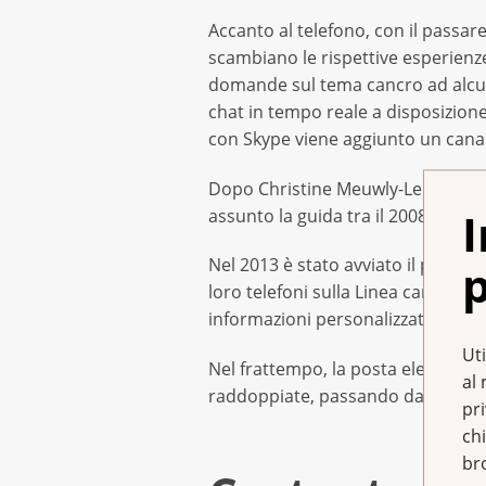
Accanto al telefono, con il passar
scambiano le rispettive esperienz
domande sul tema cancro ad alcuni
chat in tempo reale a disposizione
con Skype viene aggiunto un cana
Dopo Christine Meuwly-Leuenberger
I
assunto la guida tra il 2008 e il 2
Nel 2013 è stato avviato il proget
p
loro telefoni sulla Linea cancro qu
informazioni personalizzate. Grazie
Uti
Nel frattempo, la posta elettronica
al 
raddoppiate, passando da 700 a 15
pr
chi
br