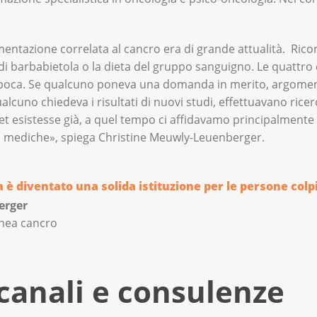
imentazione correlata al cancro era di grande attualità. Ric
 di barbabietola o la dieta del gruppo sanguigno. Le quattro 
epoca. Se qualcuno poneva una domanda in merito, argome
alcuno chiedeva i risultati di nuovi studi, effettuavano rice
t esistesse già, a quel tempo ci affidavamo principalmente al
ti mediche», spiega Christine Meuwly-Leuenberger.
a è diventato una solida istituzione per le persone colpi
erger
inea cancro
canali e consulenze