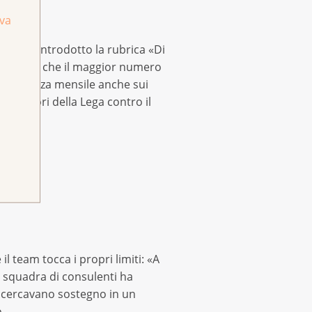
i
iva
eam ha introdotto la rubrica «Di
 in modo che il maggior numero
a a cadenza mensile anche sui
 donatori della Lega contro il
0
l team tocca i propri limiti: «A
 squadra di consulenti ha
ne cercavano sostegno in un
o.