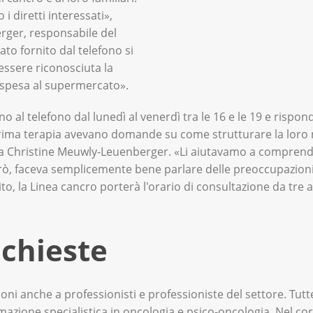
 i diretti interessati»,
rger, responsabile del
ato fornito dal telefono si
 essere riconosciuta la
 spesa al supermercato».
 al telefono dal lunedì al venerdì tra le 16 e le 19 e rispon
ima terapia avevano domande su come strutturare la loro 
ta Christine Meuwly-Leuenberger. «Li aiutavamo a comprend
ò, faceva semplicemente bene parlare delle preoccupazioni ch
to, la Linea cancro porterà l'orario di consultazione da tre a
ichieste
ni anche a professionisti e professioniste del settore. Tutte
zione specialistica in oncologia e psico-oncologia. Nel cors