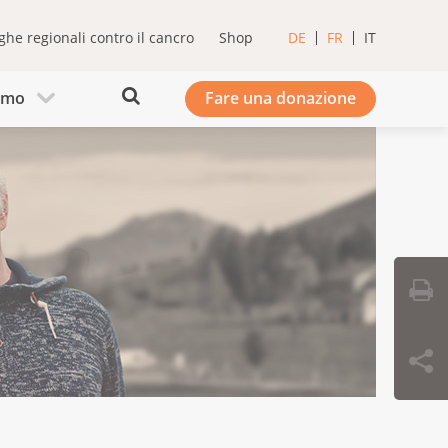
ghe regionali contro il cancro
Shop
DE
FR
IT
iamo
Fare una donazione