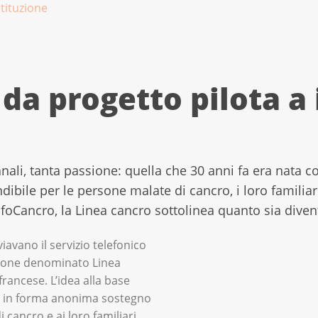
stituzione
da progetto pilota a 
nali, tanta passione: quella che 30 anni fa era nata 
ibile per le persone malate di cancro, i loro familiari 
oCancro, la Linea cancro sottolinea quanto sia divent
iavano il servizio telefonico
zione denominato Linea
 francese. L’idea alla base
 e in forma anonima sostegno
 cancro e ai loro familiari.