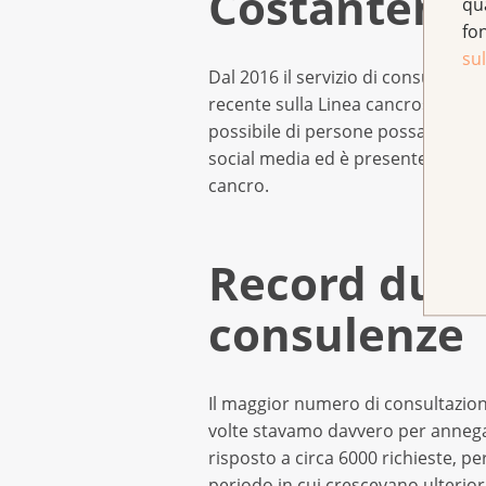
Costantemen
qu
fo
sul
Dal 2016 il servizio di consulenza
recente sulla Linea cancro», in 
possibile di persone possa trarre 
social media ed è presente con una
cancro.
Record dura
consulenze
Il maggior numero di consultazioni 
volte stavamo davvero per annega
risposto a circa 6000 richieste, p
periodo in cui crescevano ulterior