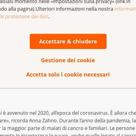
te al passo coi temp
alsiasi momento nelle «Impostazioni sulla privacy» (link in
ndo alla pagina).Ulteriori informazioni nella nostra
informat
la protezione dei dati
.
 è diretto da Anna Zahno. Durante il primo anno, con il suo t
cui una domanda viene resa anonima e pubblicata nel forum,
profitto dalla risposta. Dal 2022, la rubrica viene pubblicat
Accettare & chiudere
 selezione di domande e risposte su «aspect», la rivista dei
Gestione dei cookie
nte la pandemia: 600
Accetta solo i cookie necessari
è avvenuto nel 2020, all’epoca del coronavirus. È allora che i
re», ricorda Anna Zahno. Durante l’anno della pandemia, la
er la maggior parte di malati di cancro e familiari. Le perso
mente le incertezze e le paure, anche quelle legate al cancr