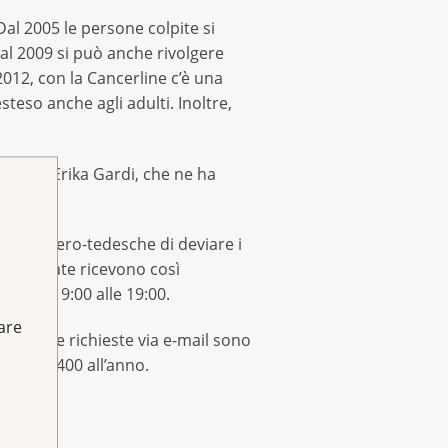
Dal 2005 le persone colpite si
al 2009 si può anche rivolgere
012, con la Cancerline c’è una
teso anche agli adulti. Inoltre,
poi da Erika Gardi, che ne ha
ro svizzero-tedesche di deviare i
interessate ricevono così
e dalle 9:00 alle 19:00.
fare
 2018, le richieste via e-mail sono
ando a 400 all’anno.