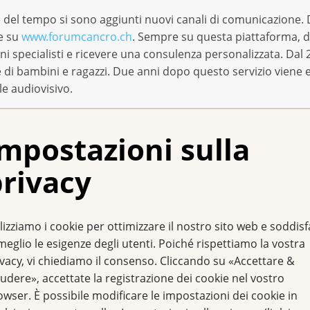
e del tempo si sono aggiunti nuovi canali di comunicazione. 
e su
www.forumcancro.ch
. Sempre su questa piattaforma, d
 specialisti e ricevere una consulenza personalizzata. Dal 2
 di bambini e ragazzi. Due anni dopo questo servizio viene es
le audiovisivo.
 il team della Linea cancro è stato diretto da Sylvia Den e 
mpostazioni sulla
015.
to «Krebstelefon plus» che consente alle Leghe contro il canc
rivacy
ando gli uffici sono chiusi o in caso di assenza. Le persone 
 al nuovo sistema di turni, ora la Linea cancro è raggiungibil
lizziamo i cookie per ottimizzare il nostro sito web e soddis
 ha quasi completamente sostituito le lettere. Tra il 2015 e il
meglio le esigenze degli utenti. Poiché rispettiamo la vostra
65, mentre le consulenze via chat sono quintuplicate, arriv
ivacy, vi chiediamo il consenso. Cliccando su «Accettare &
udere», accettate la registrazione dei cookie nel vostro
owser. È possibile modificare le impostazioni dei cookie in