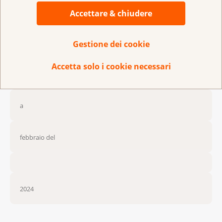
contattarli di persona, o tramite telefono, e-mail o
Accettare & chiudere
chat.
Scopra di più sulla
sessualità e sulle domande più
Gestione dei cookie
comuni
che vengono fatte a riguardo.
Accetta solo i cookie necessari
Aggiornato
a
febbraio del
2024