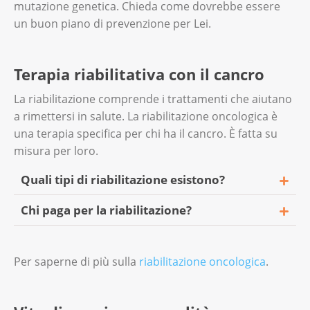
mutazione genetica. Chieda come dovrebbe essere
un buon piano di prevenzione per Lei.
Terapia riabilitativa con il cancro
La riabilitazione comprende i trattamenti che aiutano
a rimettersi in salute. La riabilitazione oncologica è
una terapia specifica per chi ha il cancro. È fatta su
misura per loro.
Quali tipi di riabilitazione esistono?
Chi paga per la riabilitazione?
La riabilitazione richiede settimane di
permanenza in un ospedale. In questo caso
Di solito, l'assicurazione sanitaria di base
si tratta della riabilitazione in regime di
Per saperne di più sulla
riabilitazione oncologica
.
copre i costi della riabilitazione. La
ricovero. Può anche fissare appuntamenti
riabilitazione ospedaliera e ambulatoriale
individuali in un ospedale o uno studio
differiscono in alcuni aspetti.
medico. È possibile programmare questi per