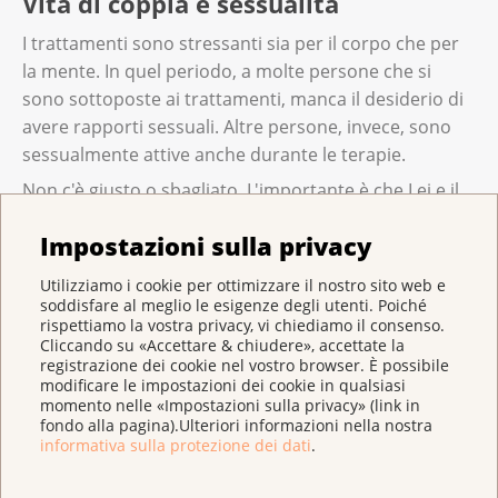
Vita di coppia e sessualità
un massimo di dodici settimane. In questo
Riabilitazione ambulatoriale: la cassa
caso, invece, si tratta della riabilitazione
I trattamenti sono stressanti sia per il corpo che per
malati pagherà la riabilitazione se
ambulatoriale.
la mente. I‌n quel periodo, a molte persone che si
prescritta dal medico.
sono sottoposte ai trattamenti, manca il desiderio di
Riabilitazione ospedaliera: In questo caso,
È possibile fare la riabilitazione prima,
avere rapporti sessuali. Altre persone, invece, sono
il medico deve prima informarsi presso
durante o dopo i trattamenti.
sessualmente attive anche durante le terapie.
l'assicurazione sanitaria. Se
Non c'è giusto o sbagliato. L'importante è che Lei e il
Se desidera fare la riabilitazione, ne parli con
l'assicurazione sanitaria è d'accordo,
Suo partner vi sentiate a vostro agio. È fondamentale
il medico sottoporvi alla riabilitazione.
pagherà i costi.
Impostazioni sulla privacy
scegliere un metodo contraccettivo sicuro se si sta
facendo chemioterapia o radioterapia. Così si evita di
Utilizziamo i cookie per ottimizzare il nostro sito web e
rimanere incinta.
soddisfare al meglio le esigenze degli utenti. Poiché
rispettiamo la vostra privacy, vi chiediamo il consenso.
Se dopo i trattamenti si sente pronta a riavere
Cliccando su «Accettare & chiudere», accettate la
rapporti sessuali, può chiedere consiglio all'équipe
registrazione dei cookie nel vostro browser. È possibile
modificare le impostazioni dei cookie in qualsiasi
curante. Questo vale anche se Lei o il Suo partner
momento nelle «Impostazioni sulla privacy» (link in
avete dubbi.
fondo alla pagina).Ulteriori informazioni nella nostra
informativa sulla protezione dei dati
.
I consulenti delle Leghe cantonali e regionali contro il
cancro e la Linea cancro sono a Sua disposizione. Può