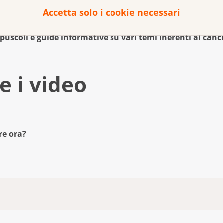
Accetta solo i cookie necessari
uscoli e guide informative su vari temi inerenti al canc
ngono combinate tra loro.
e i video
riare molto da persona a persona. Chieda spiegazioni alla S
re ora?