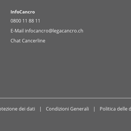
InfoCancro
0800 11 88 11
E-Mail
infocancro@legacancro.ch
Chat
Cancerline
otezione dei dati
Condizioni Generali
Politica delle