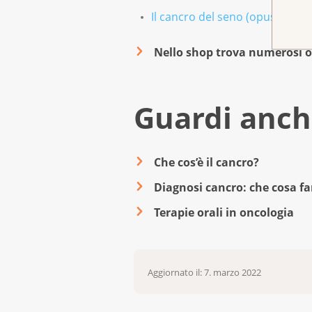
Il cancro del seno (opuscolo)
terapia antiormonale
terapie mirate
Nello shop trova numerosi op
In generale queste terapie ve
Guardi anch
Il piano di trattamento può va
Che cos’è il cancro?
Diagnosi cancro: che cosa fa
Terapie orali in oncologia
Aggiornato il: 7. marzo 2022