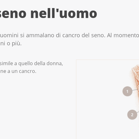
seno nell'uomo
0 uomini si ammalano di cancro del seno. Al momento 
i o più.
imile a quello della donna,
ine a un cancro.