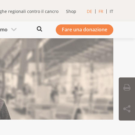
ghe regionali contro il cancro
Shop
DE
FR
IT
iamo
Fare una donazione