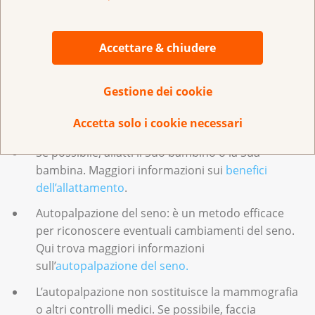
Maggiori informazioni sulla
predisposizione
genetica al cancro.
Accettare & chiudere
Consideri un metodo contraccettivo o l’eventuale
assunzione di ormoni durante la menopausa. Le
Gestione dei cookie
donne che assumono la pillola o gli ormoni
durante la menopausa hanno un rischio
Accetta solo i cookie necessari
maggiore di sviluppare un cancro al seno.
Se possibile, allatti il Suo bambino o la Sua
bambina. Maggiori informazioni sui
benefici
dell’allattamento
.
Autopalpazione del seno: è un metodo efficace
per riconoscere eventuali cambiamenti del seno.
Qui trova maggiori informazioni
sull’
autopalpazione del seno.
L’autopalpazione non sostituisce la mammografia
o altri controlli medici. Se possibile, faccia