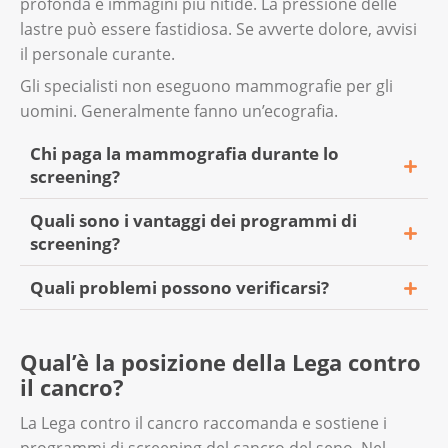
profonda e immagini più nitide. La pressione delle
lastre può essere fastidiosa. Se avverte dolore, avvisi
il personale curante.
Gli specialisti non eseguono mammografie per gli
uomini. Generalmente fanno un’ecografia.
Chi paga la mammografia durante lo
screening?
Quali sono i vantaggi dei programmi di
screening?
Cantone con un programma di
screening
Quali problemi possono verificarsi?
Meno donne muoiono a causa del
Se partecipa al programma di screening del
tumore al seno.
suo Cantone, l’assicurazione di base
A volte la mammografia evidenzia aree
Qual’è la posizione della Lega contro
Le mammografie effettuate nell’ambito
obbligatoria si assume i costi della
sospette. I medici devono fare ulteriori
il cancro?
dei programmi di screening soddisfano
mammografia. Il contributo che dovrà
accertamenti per stabilire se si tratta di
rigorosi standard di qualità. Sono
versare è la quota di partecipazione del 10%.
cancro al seno o no.
La Lega contro il cancro raccomanda e sostiene i
regolarmente controllate da esperti. Il
programmi di screening del cancro del seno. Nel