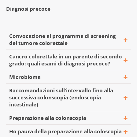
Diagnosi precoce
Convocazione al programma di screening
del tumore colorettale
Cancro colorettale in un parente di secondo
grado: quali esami di diagnosi precoce?
«Buongiorno,
Microbioma
ho più di 50 anni e non ho ancora
ricevuto l’invito al programma di
Raccomandazioni sull’intervallo fino alla
«Buongiorno,
screening del cancro colorettale. Che
successiva colonscopia (endoscopia
mia nonna ha avuto un cancro
cosa devo fare?»
intestinale)
« Salve,
colorettale. Nell’opuscolo sullo screening
— Domanda di S. (20 marzo 2024)­
a diverse persone della mia famiglia è
viene raccomandata una colonscopia se
Preparazione alla colonscopia
stato diagnosticato un cancro (padre con
un parente di primo grado è stato colpito
Consulenti della Linea
cancro colorettale, zio con cancro della
Ho paura della preparazione alla coloscopia
dal cancro colorettale. Siccome mia
cancro:
«Ho 54 anni e ho fatto la mia prima