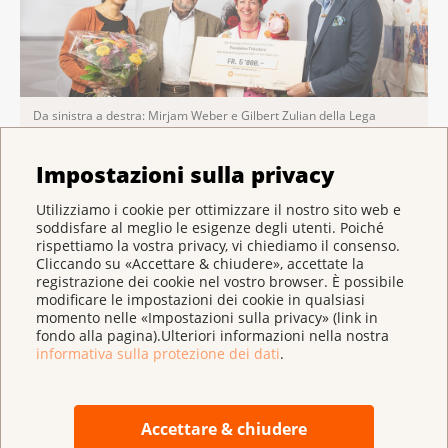
Da sinistra a destra: Mirjam Weber e Gilbert Zulian della Lega
svizzera contro il cancro con la dottoressa Chaussette e André
Poulie, fondatore della Fondazione Theodora.
Impostazioni sulla privacy
Utilizziamo i cookie per ottimizzare il nostro sito web e
Fondazione Theodora
soddisfare al meglio le esigenze degli utenti. Poiché
rispettiamo la vostra privacy, vi chiediamo il consenso.
Comunicato stampa
Cliccando su «Accettare & chiudere», accettate la
registrazione dei cookie nel vostro browser. È possibile
modificare le impostazioni dei cookie in qualsiasi
Elenco dei vincitori del premio delle edizioni
momento nelle «Impostazioni sulla privacy» (link in
precedenti (in tedesco)
(
pdf
,
155 KB
)
fondo alla pagina).Ulteriori informazioni nella nostra
informativa sulla protezione dei dati
.
Accettare & chiudere