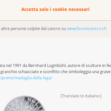
Accetta solo i cookie necessari
el vostro cantone/regione
 11
altre persone colpite dal cancro su
www.forumcancro.ch
ata nel 1991 da Bernhard Luginbühl, autore di sculture in fer
 granchio schiacciato e sconfitto che simboleggia una grave 
a/premi/medaglia-della-lega/
[Translate to Italiano:]