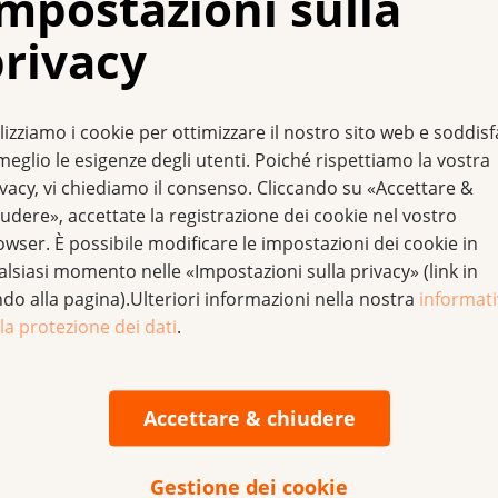
mpostazioni sulla
rivacy
a della Lega con questa motivazione. Per me, le cure pallia
dall’obiettivo secondo cui non si trattava semplicemente di 
lizziamo i cookie per ottimizzare il nostro sito web e soddis
ttosto di un progetto di vita, di aiutarli a vivere il più inten
meglio le esigenze degli utenti. Poiché rispettiamo la vostra
Mi auguro così che questa distinzione crei dei legami tra co
ivacy, vi chiediamo il consenso. Cliccando su «Accettare &
ne di sviluppare delle cure palliative per il massimo benesser
udere», accettate la registrazione dei cookie nel vostro
owser. È possibile modificare le impostazioni dei cookie in
alsiasi momento nelle «Impostazioni sulla privacy» (link in
il cancro
ndo alla pagina).Ulteriori informazioni nella nostra
informat
la protezione dei dati
.
gnata da sempre per promuovere la migliore qualità di vita po
lloqui svolti in seno alle Leghe cantonali e regionali contro i
ciò si traduce in particolare in un aumento della domanda r
Accettare & chiudere
tro il cancro pubblica informazioni e sostiene diversi progett
Gestione dei cookie