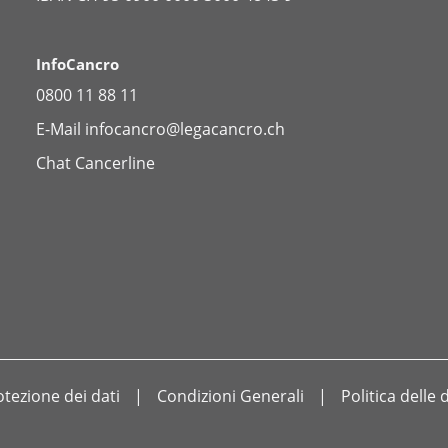
InfoCancro
0800 11 88 11
E-Mail
infocancro@legacancro.ch
Chat
Cancerline
otezione dei dati
Condizioni Generali
Politica delle