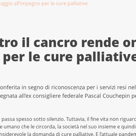
ggio all’impegno per le cure palliative
tro il cancro rende 
per le cure palliativ
nferita in segno di riconoscenza per i servizi resi nell
segnata all’ex consigliere federale Pascal Couchepin 
a passa spesso sotto silenzio. Tuttavia, il fine vita non rigu
umano che le circorda, la società nel suo insieme e quindi a
iderevole la domanda di cure palliative. E l’attuale pandem