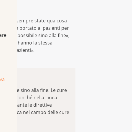
tive sono sempre state qualcosa
un aiuto portato ai pazienti per
fare
samente possibile sino alla fine»,
loro che hanno la stessa
e dei pazienti».
iva
ssibile sino alla fine. Le cure
l cancro nonché nella Linea
igaurdante le direttive
i di ricerca nel campo delle cure