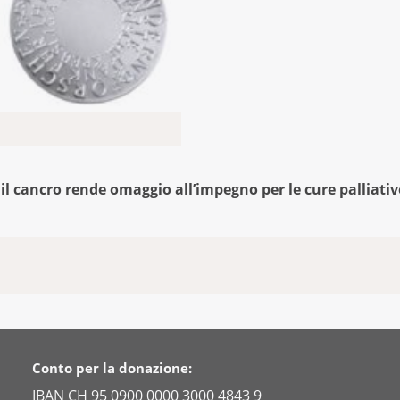
l cancro rende omaggio all’impegno per le cure palliati
Conto per la donazione:
IBAN CH 95 0900 0000 3000 4843 9