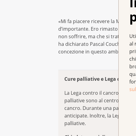
I
p
«Mi fa piacere ricevere la Medagli
d’importante. Ero rimasto colpito 
Uti
non soffrire, ma che si trattava piu
al 
ha dichiarato Pascal Couchepin. «
pr
concezione in questo ambito, al fi
chi
br
qu
Cure palliative e Lega contro 
fo
sul
La Lega contro il cancro è impe
palliative sono al centro dei co
cancro. Durante una pandemia, 
anticipate. Inoltre, la Lega con
palliative.