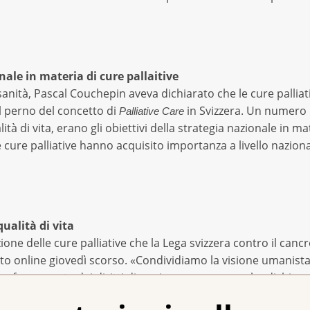
ale in materia di cure pallaitive
 sanità, Pascal Couchepin aveva dichiarato che le cure pallia
il perno del concetto di
in Svizzera. Un numero 
Palliative Care
 di vita, erano gli obiettivi della strategia nazionale in ma
e cure palliative hanno acquisito importanza a livello nazional
qualità di vita
ne delle cure palliative che la Lega svizzera contro il cancro
o online giovedì scorso. «Condividiamo la visione umanista
tive fanno parte dei diritti di ogni essere umano», ha dichiar
era contro il cancro.