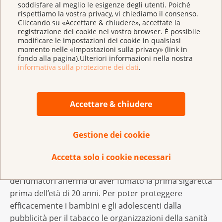
soddisfare al meglio le esigenze degli utenti. Poiché
promozione e sponsoring si ottiene una diminuzione
rispettiamo la vostra privacy, vi chiediamo il consenso.
Cliccando su «Accettare & chiudere», accettate la
significativa del consumo di tabacco. E su questo
registrazione dei cookie nel vostro browser. È possibile
punto occorre un maggiore impegno da parte della
modificare le impostazioni dei cookie in qualsiasi
politica. Tuttavia nella bozza per la nuova legge sui
momento nelle «Impostazioni sulla privacy» (link in
fondo alla pagina).Ulteriori informazioni nella nostra
prodotti del tabacco, presentata dal Consiglio
informativa sulla protezione dei dati
.
federale alla fine del 2017, mancano misure incisive
per la prevenzione del consumo di tabacco.
Accettare & chiudere
Iniziativa popolare «Sì alla protezione dei
fanciulli e degli adolescenti dalla pubblicità per
Gestione dei cookie
il tabacco»
Un gruppo target particolarmente importante per
Accetta solo i cookie necessari
l’industria del tabacco sono i giovani. Il 65 per cento
dei fumatori afferma di aver fumato la prima sigaretta
prima dell’età di 20 anni. Per poter proteggere
efficacemente i bambini e gli adolescenti dalla
pubblicità per il tabacco le organizzazioni della sanità