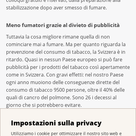
colloqui gratuiti e riservati, dalla preparazione alla
stabilizzazione dopo aver smesso di fumare.
Meno fumatori grazie al divieto di pubblicità
Tuttavia la cosa migliore rimane quella di non
cominciare mai a fumare. Ma per quanto riguarda la
prevenzione del consumo di tabacco, la Svizzera è in
ritardo. Quasi in nessun Paese europeo si può fare
pubblicità per i prodotti del tabacco così apertamente
come in Svizzera. Con gravi effetti: nel nostro Paese
ogni anno muoiono delle conseguenze dirette del
consumo di tabacco 9500 persone, oltre il 40% delle
quali di cancro del polmone. Sono 26 i decessi al
giorno che si potrebbero evitare.
Un mezzo efficace per la prevenzione sono i divieti di
Impostazioni sulla privacy
pubblicità. Già nel 2011 uno studio ha dimostrato che
Utilizziamo i cookie per ottimizzare il nostro sito web e
con un divieto di tutte le forme di pubblicità,