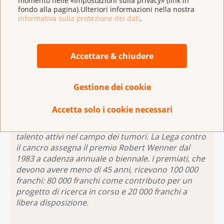
momento nelle «Impostazioni sulla privacy» (link in
54.
fondo alla pagina).Ulteriori informazioni nella nostra
informativa sulla protezione dei dati
.
(**) Pucci F, Garris C, Lai CP, et al. SCS macrophages
suppress melanoma by restricting tumor-derived
vesicle-B cell interactions. Science. 2016;352:242-6.
Accettare & chiudere
Gestione dei cookie
Robert Wenner
, ginecologo basilese scomparso
Accetta solo i cookie necessari
nel 1979, ha istituito il
premio
che porta il suo
nome per promuovere giovani ricercatori di
talento attivi nel campo dei tumori. La Lega contro
il cancro assegna il premio Robert Wenner dal
1983 a cadenza annuale o biennale. I premiati, che
devono avere meno di 45 anni, ricevono 100 000
franchi: 80 000 franchi come contributo per un
progetto di ricerca in corso e 20 000 franchi a
libera disposizione.