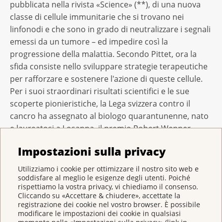
pubblicata nella rivista «Science» (**), di una nuova
classe di cellule immunitarie che si trovano nei
linfonodi e che sono in grado di neutralizzare i segnali
emessi da un tumore – ed impedire così la
progressione della malattia. Secondo Pittet, ora la
sfida consiste nello sviluppare strategie terapeutiche
per rafforzare e sostenere l'azione di queste cellule.
Per i suoi straordinari risultati scientifici e le sue
scoperte pionieristiche, la Lega svizzera contro il
cancro ha assegnato al biologo quarantunenne, nato
e laureatosi a Losanna, il premio Robert Wenner,
dotato di 100 000 franchi. La cerimonia di consegna si
Impostazioni sulla privacy
terrà questa sera a Berna.
Utilizziamo i cookie per ottimizzare il nostro sito web e
soddisfare al meglio le esigenze degli utenti. Poiché
rispettiamo la vostra privacy, vi chiediamo il consenso.
(*) Pfirschke C, Engblom C, Rickelt S, et al.
Cliccando su «Accettare & chiudere», accettate la
Immunogenic Chemotherapy Sensitizes Tumors to
registrazione dei cookie nel vostro browser. È possibile
Checkpoint Blockade Therapy. Immunity. 2016;44:343-
modificare le impostazioni dei cookie in qualsiasi