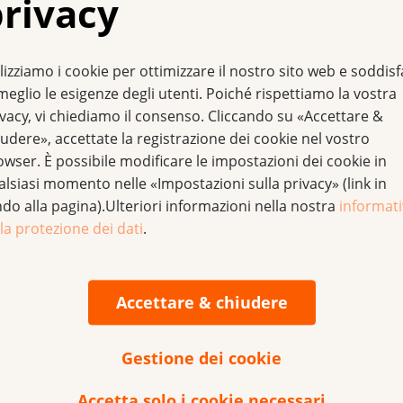
rivacy
lizziamo i cookie per ottimizzare il nostro sito web e soddis
meglio le esigenze degli utenti. Poiché rispettiamo la vostra
ivacy, vi chiediamo il consenso. Cliccando su «Accettare &
udere», accettate la registrazione dei cookie nel vostro
owser. È possibile modificare le impostazioni dei cookie in
rticolarmente elevata
alsiasi momento nelle «Impostazioni sulla privacy» (link in
ndo alla pagina).Ulteriori informazioni nella nostra
informat
la protezione dei dati
.
i ovunque. Si intensificano, tra l’altro, con l’aumentare dell
Accettare & chiudere
 del 10 per cento. Anche le superfici riflettenti, come l’acqua
so senza essere notate. E anche quando il cielo è nuvoloso, 
Gestione dei cookie
tto è: controllare le previsioni del tempo e l’indice UV, pian
Accetta solo i cookie necessari