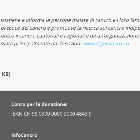
, sostiene e informa le persone malate di cancro e i loro fam
i precoce del cancro e promuove la ricerca sul cancro indip
ntro il cancro cantonali e regionali e da un’organizzazione 
anziata principalmente da donazioni.
www.legacancro.ch
1 KB
)
Conto per la donazione:
IBAN CH 95 0900 0000 3000 4843 9
InfoCancro