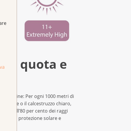
fare
 in quota e
iva
’altitudine: Per ogni 1000 metri di
, la neve o il calcestruzzo chiaro,
fino all’80 per cento dei raggi
ificare la protezione solare e