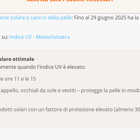
gomento:
www.legacancro.ch/protezione-solare
one solare e cancro della pelle
: Fino al 29 giugno 2025 ha la 
V su:
Indice UV - MeteoSvizzera
olare ottimale
mente quando l'indice UV è elevato:
le ore 11 e le 15
appello, occhiali da sole e vestiti – protegge la pelle in modo
odotti solari con un fattore di protezione elevato (almeno 