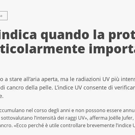
pa
 indica quando la pro
rticolarmente impor
no a stare all’aria aperta, ma le radiazioni UV più int
i cancro della pelle. L’indice UV consente di verific
e.
 accumulano nel corso degli anni e non possono essere annullat
i sottovalutano l’intensità dei raggi UV», afferma Joëlle Jufer
cancro. «Ecco perché è utile controllare brevemente l’indice 