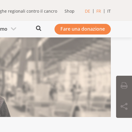
ghe regionali contro il cancro
Shop
DE
FR
IT
iamo
Fare una donazione