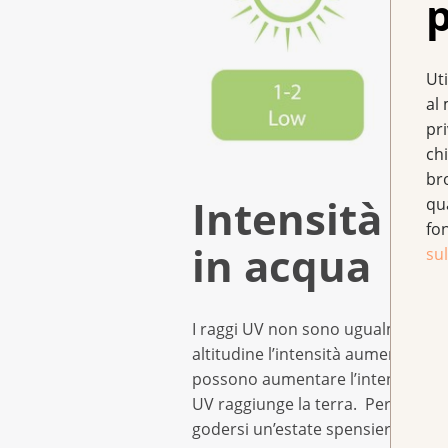
p
Uti
al 
pr
chi
br
Intensità pa
qu
fo
in acqua
sul
I raggi UV non sono ugualmente fort
altitudine l’intensità aumenta circa
possono aumentare l’intensità spes
UV raggiunge la terra. Perciò il mo
godersi un’estate spensierata.