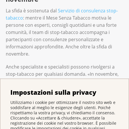
La sfida è sostenuta dal
Servizio di consulenza stop-
tabacco
: mentre il Mese Senza Tabacco motiva le
persone con esperti, consigli quotidiani e una forte
comunità, il team di stop-tabacco accompagna i
partecipanti con consulenze personalizzate e
informazioni approfondite. Anche oltre la sfida di
novembre.
Anche specialiste e specialisti possono rivolgersi a
stop-tabacco per qualsiasi domanda. «In novembre,
grazie al Mese Senza Tabacco, si può trovare il
momento giusto per cambiare insieme ad altre
Impostazioni sulla privacy
persone le proprie abitudini rispetto al consumo di
Utilizziamo i cookie per ottimizzare il nostro sito web e
tabacco. Il nostro compito è quello di sostenere le
soddisfare al meglio le esigenze degli utenti. Poiché
partecipanti e i partecipanti oltre questo mese,
rispettiamo la vostra privacy, vi chiediamo il consenso.
affinché possano continuare la loro vita quotidiana
Cliccando su «Accettare & chiudere», accettate la
registrazione dei cookie nel vostro browser. È possibile
senza tabacco in modo duraturo», spiega Selina
modificare le impostazioni dei cookie in qualsiasi