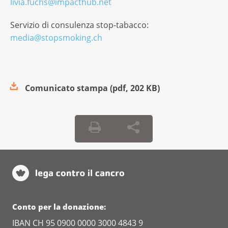
livia.fuchs@impacthub.net
Servizio di consulenza stop-tabacco:
media@stopsmoking.ch
Comunicato stampa
(
pdf
,
202 KB
)
Conto per la donazione:
IBAN CH 95 0900 0000 3000 4843 9