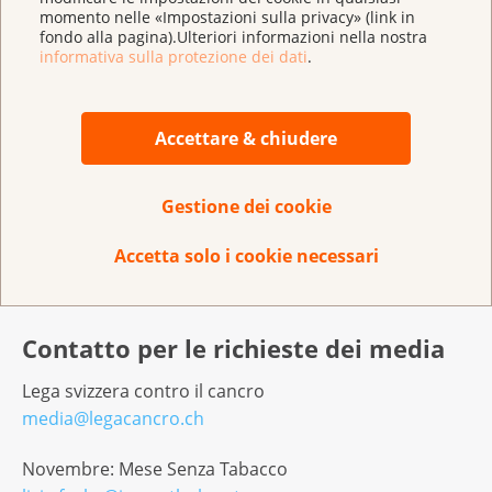
Schättin del servizio di consulenza stop-tabacco
momento nelle «Impostazioni sulla privacy» (link in
gestito dalla Lega svizzera contro il cancro.
fondo alla pagina).Ulteriori informazioni nella nostra
informativa sulla protezione dei dati
.
Ulteriori informazioni
Accettare & chiudere
Iscrizione alla sfida stop-tabacco
Servizio consulenza stop-tabacco
Gestione dei cookie
Approfondimenti sullo stop al tabacco
Accetta solo i cookie necessari
Non fumare come misura preventiva
Contatto per le richieste dei media
Lega svizzera contro il cancro
media@legacancro.ch
Novembre: Mese Senza Tabacco