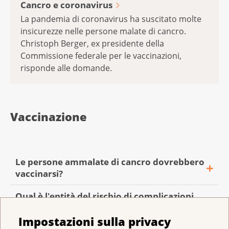
Cancro e coronavirus
La pandemia di coronavirus ha suscitato molte
insicurezze nelle persone malate di cancro.
Christoph Berger, ex presidente della
Commissione federale per le vaccinazioni,
risponde alle domande.
Vaccinazione
Le persone ammalate di cancro dovrebbero
vaccinarsi?
Qual è l'entità del rischio di complicazioni
Secondo gli studi, le persone malate di
da vaccinazione per i malati di cancro?
cancro hanno un rischio leggermente
Impostazioni sulla privacy
maggiore di complicazioni gravi dopo