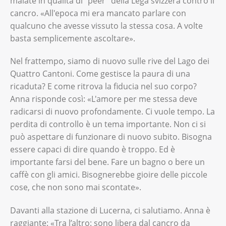
malate in qualità di "peer" della Lega svizzera contro il
cancro. «All'epoca mi era mancato parlare con
qualcuno che avesse vissuto la stessa cosa. A volte
basta semplicemente ascoltare».
Nel frattempo, siamo di nuovo sulle rive del Lago dei
Quattro Cantoni. Come gestisce la paura di una
ricaduta? E come ritrova la fiducia nel suo corpo?
Anna risponde così: «L'amore per me stessa deve
radicarsi di nuovo profondamente. Ci vuole tempo. La
perdita di controllo è un tema importante. Non ci si
può aspettare di funzionare di nuovo subito. Bisogna
essere capaci di dire quando è troppo. Ed è
importante farsi del bene. Fare un bagno o bere un
caffè con gli amici. Bisognerebbe gioire delle piccole
cose, che non sono mai scontate».
Davanti alla stazione di Lucerna, ci salutiamo. Anna è
raggiante: «Tra l’altro: sono libera dal cancro da