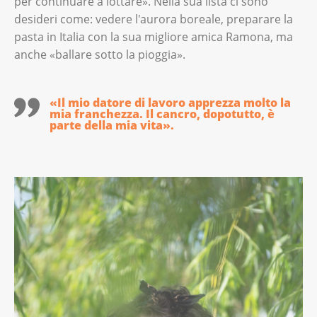
per continuare a lottare». Nella sua lista ci sono
desideri come: vedere l'aurora boreale, preparare la
pasta in Italia con la sua migliore amica Ramona, ma
anche «ballare sotto la pioggia».
«Il mio datore di lavoro apprezza molto la
mia franchezza. Il cancro, dopotutto, è
parte della mia vita».