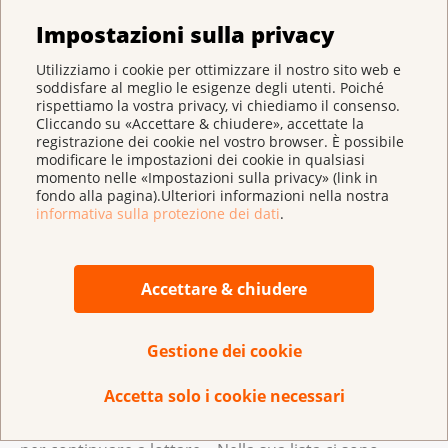
La lista dei desideri
Impostazioni sulla privacy
Anna trova ancora la forza. Continua a scrivere nel
Utilizziamo i cookie per ottimizzare il nostro sito web e
suo diario. In quel periodo rimane confinata tra le
soddisfare al meglio le esigenze degli utenti. Poiché
mura di casa e inizia a dipingere con l‘acrilico. Durante
rispettiamo la vostra privacy, vi chiediamo il consenso.
Cliccando su «Accettare & chiudere», accettate la
la chemioterapia dipinge un quadro nero
registrazione dei cookie nel vostro browser. È possibile
intitolato «Scars» (cicatrici), che riflette il suo stato
modificare le impostazioni dei cookie in qualsiasi
interiore. «Ho tenuto nascosto quel quadro cupo per
momento nelle «Impostazioni sulla privacy» (link in
fondo alla pagina).Ulteriori informazioni nella nostra
molto tempo. Dovevo prima guarire ed elaborare
informativa sulla protezione dei dati
.
tutto. Di recente, però, l'ho appeso», racconta Anna
ridendo.
Accettare & chiudere
Dopo la chemioterapia ad alto dosaggio, le sue
condizioni peggiorano. A causa del sistema
immunitario indebolito, contrae un virus e ha la
Gestione dei cookie
febbre a 40. Inizia a scrivere una lista
Accetta solo i cookie necessari
dei desideri con quello che vorrebbe fare almeno una
volta nella vita. «Avevo bisogno di una motivazione