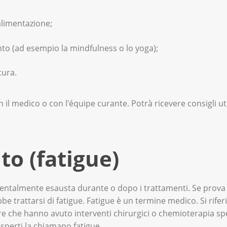
alimentazione;
nto (ad esempio la mindfulness o lo yoga);
tura.
n il medico o con l'équipe curante. Potrà ricevere consigli ut
to (fatigue)
mentalmente esausta durante o dopo i trattamenti. Se prova
be trattarsi di fatigue. Fatigue è un termine medico. Si rif
che hanno avuto interventi chirurgici o chemioterapia spe
esperti la chiamano fatigue.