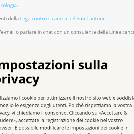
cologia
.
enti della
Lega contro il cancro del Suo Cantone
.
mail o parlare in chat con un consulente della Linea canc
mpostazioni sulla
rivacy
.ch/consulenza-e-sostegno/chat
lizziamo i cookie per ottimizzare il nostro sito web e soddis
 sintomi climaterici
meglio le esigenze degli utenti. Poiché rispettiamo la vostra
ivacy, vi chiediamo il consenso. Cliccando su «Accettare &
udere», accettate la registrazione dei cookie nel vostro
e con un intervento, non possono più produrre ormoni. Se n
owser. È possibile modificare le impostazioni dei cookie in
 dopo l'intervento.