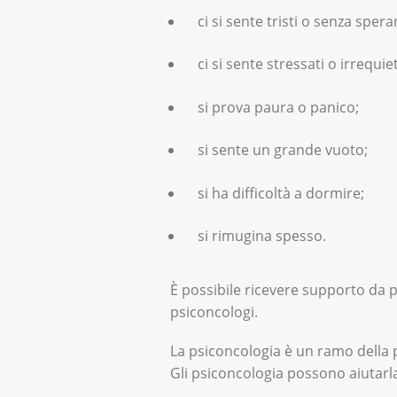
ci si sente tristi o senza spera
‌ci si sente stressati o irrequiet
si prova paura o panico;
si sente un grande vuoto;
si ha difficoltà a dormire;
si rimugina spesso.
È possibile ricevere supporto da pr
psiconcologi.
La psiconcologia è un ramo della ps
Gli psiconcologia possono aiutarla