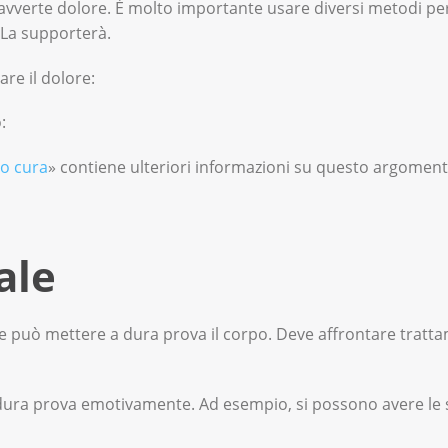
 avverte dolore. È molto importante usare diversi metodi per 
e La supporterà.
re il dolore:
:
ro cura
» contiene ulteriori informazioni su questo argoment
ale
e può mettere a dura prova il corpo. Deve affrontare tratta
dura prova emotivamente. Ad esempio, si possono avere le s