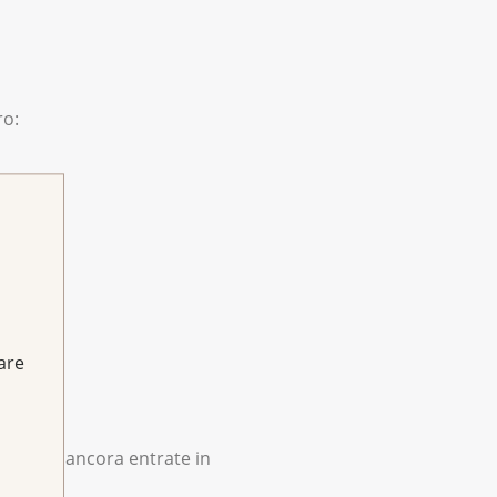
ro:
fare
on si è ancora entrate in