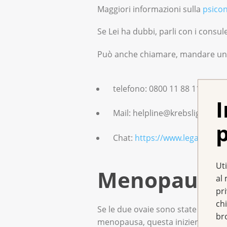
Maggiori informazioni sulla
psicon
Se Lei ha dubbi, parli con i consul
Può anche chiamare, mandare un'e-
telefono: 0800 11 88 11.
I
Mail: helpline@krebsliga.ch
p
Chat:
https://www.legacancro
Uti
Menopausa e
al 
pr
chi
Se le due ovaie sono state rimoss
br
menopausa, questa inizierà subito