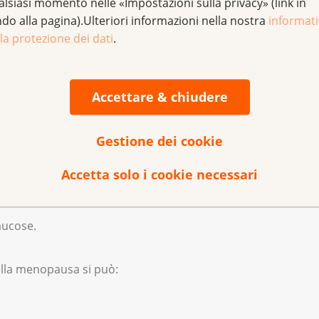
alsiasi momento nelle «Impostazioni sulla privacy» (link in
ndo alla pagina).Ulteriori informazioni nella nostra
informat
l Suo medico sulla possibilità di assumere ormoni dopo l'oper
la protezione dei dati
.
l Suo caso. Poi potrete decidere insieme.
ono i seguenti:
Accettare & chiudere
Gestione dei cookie
;
Accetta solo i cookie necessari
mucose.
ella menopausa si può‌: