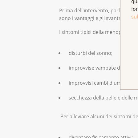
qu
fo
Prima dell'intervento, parli con i
sul
sono i vantaggi e gli svantaggi ne
I sintomi tipici della menopausa s
disturbi del sonno;
improvvise vampate di calore
improvvisi cambi d'umore;
secchezza della pelle e delle 
Per alleviare alcuni dei sintomi d
diventare fisicamente attivi;