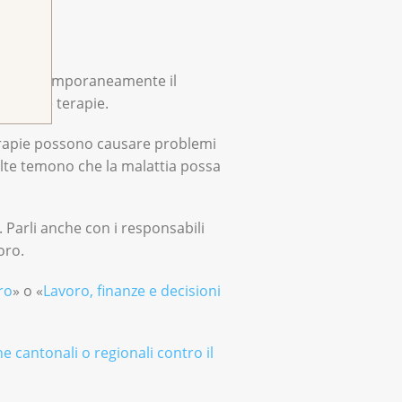
iducono temporaneamente il
ne delle terapie.
terapie possono causare problemi
olte temono che la malattia possa
. Parli anche con i responsabili
oro.
ro
» o «
Lavoro, finanze e deci­sioni
e cantonali o regionali contro il