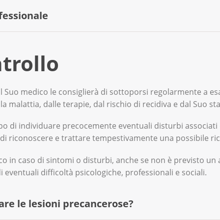
fessionale
nche rivolgersi ai consulenti della Lega contro il cancro o a 
trollo
misure di supporto sono utili e se eventualmente la cassa ma
l Suo medico le consiglierà di sottoporsi regolarmente a esa
orsi per le persone colpite e i loro familiari. Presso la
Lega c
a malattia, dalle terapie, dal rischio di recidiva e dal Suo sta
ovare le offerte di consulenza nella Sua zona.
po di individuare precocemente eventuali disturbi associati o 
llo di riconoscere e trattare tempestivamente una possibile r
co in caso di sintomi o disturbi, anche se non è previsto u
 eventuali difficoltà psicologiche, professionali e sociali.
re le lesioni precancerose?