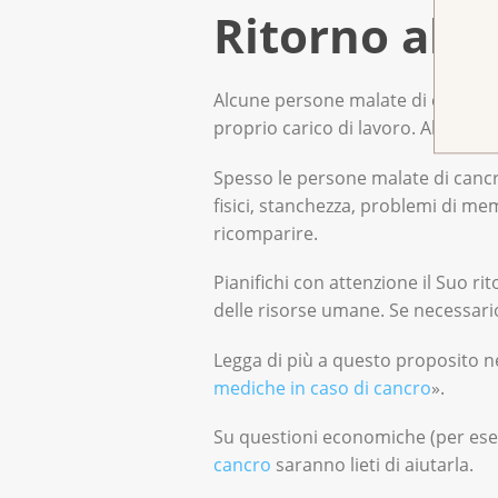
Ritorno al l
Alcune persone malate di cancro c
proprio carico di lavoro. Altre, in
Spesso le persone malate di cancr
fisici, stanchezza, problemi di me
ricomparire.
Pianifichi con attenzione il Suo ri
delle risorse umane. Se necessario,
Legga di più a questo proposito n
mediche in ca­so di cancro
».
Su questioni economiche (per esem
cancro
saranno lieti di aiutarla.