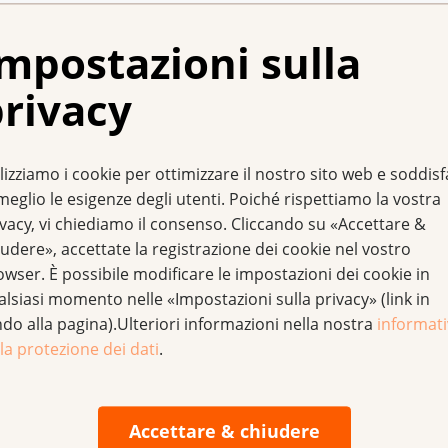
 di controllo per il cancro al collo dell’utero
 o la terapia, si effettuano controlli ogni circa sei mesi. S
mpostazioni sulla
rivacy
a terapia, si fanno controlli ogni tre mesi. Successivamente,
ne oncologica
 controlli ogni dodici mesi.
lizziamo i cookie per ottimizzare il nostro sito web e soddis
ta il reinserimento nella vita quotidiana e professionale. Pu
meglio le esigenze degli utenti. Poiché rispettiamo la vostra
ivacy, vi chiediamo il consenso. Cliccando su «Accettare &
udere», accettate la registrazione dei cookie nel vostro
he stazionarie. Tra queste rientrano, ad esempio, l’attività fi
owser. È possibile modificare le impostazioni dei cookie in
alsiasi momento nelle «Impostazioni sulla privacy» (link in
ndo alla pagina).Ulteriori informazioni nella nostra
informat
ilitazione oncologica
. In alternativa, legga gli opuscoli «
Riabi
la protezione dei dati
.
dei fornitori di servizi di riabilitazione oncologica sotto contr
Accettare & chiudere