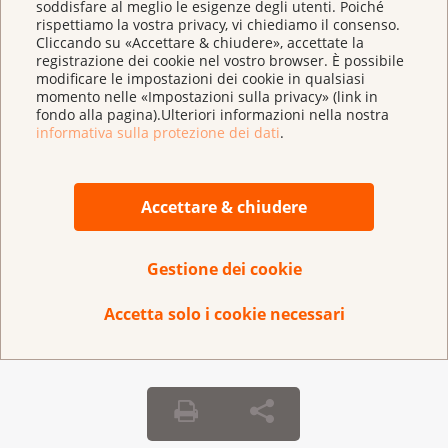
soddisfare al meglio le esigenze degli utenti. Poiché
fossi più, non potrei aiutarli a crescere. Dovevo fare
rispettiamo la vostra privacy, vi chiediamo il consenso.
tutto il possibile affinché potessero avere il papà per
Cliccando su «Accettare & chiudere», accettate la
ancora un po’ di tempo». Detto, fatto: giusto il tempo
registrazione dei cookie nel vostro browser. È possibile
modificare le impostazioni dei cookie in qualsiasi
di organizzare tutti i suoi impegni di governo e già era
momento nelle «Impostazioni sulla privacy» (link in
in clinica a farsi rimuovere il capezzolo.
fondo alla pagina).Ulteriori informazioni nella nostra
informativa sulla protezione dei dati
.
«aspect», ottobre 2017
Accettare & chiudere
Leggete qui tutta la storia di Stefan Kölliker (in
francese)
(
pdf
,
142 KB
)
Gestione dei cookie
Accetta solo i cookie necessari
Torna alla panoramica