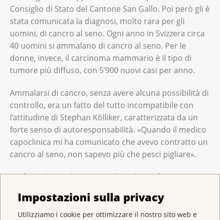
Consiglio di Stato del Cantone San Gallo. Poi però gli è
stata comunicata la diagnosi, molto rara per gli
uomini, di cancro al seno. Ogni anno in Svizzera circa
40 uomini si ammalano di cancro al seno. Per le
donne, invece, il carcinoma mammario è il tipo di
tumore più diffuso, con 5’900 nuovi casi per anno.
Ammalarsi di cancro, senza avere alcuna possibilità di
controllo, era un fatto del tutto incompatibile con
l’attitudine di Stephan Kölliker, caratterizzata da un
forte senso di autoresponsabilità. «Quando il medico
capoclinica mi ha comunicato che avevo contratto un
cancro al seno, non sapevo più che pesci pigliare».
Un fatto degno di nota era che egli non fosse troppo
preoccupato per se stesso. Infatti, era molto più
Impostazioni sulla privacy
preoccupato per i suoi figli, che all’epoca avevano
rispettivamente nove, sette e cinque anni. «Se non ci
Utilizziamo i cookie per ottimizzare il nostro sito web e