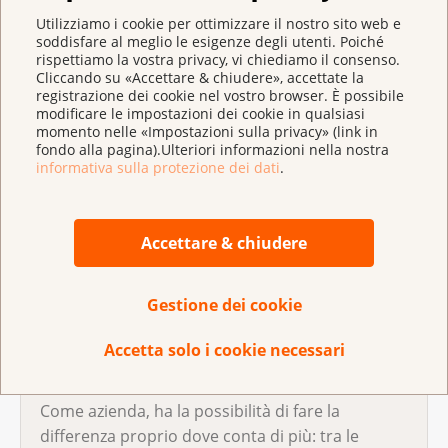
Utilizziamo i cookie per ottimizzare il nostro sito web e
soddisfare al meglio le esigenze degli utenti. Poiché
Vorrebbe collaborare con la Lega svizzera contro il
rispettiamo la vostra privacy, vi chiediamo il consenso.
Cliccando su «Accettare & chiudere», accettate la
cancro su un tema comune? Allora ci scriva:
registrazione dei cookie nel vostro browser. È possibile
gerda.vandenbergh@legacancro.ch
modificare le impostazioni dei cookie in qualsiasi
momento nelle «Impostazioni sulla privacy» (link in
fondo alla pagina).Ulteriori informazioni nella nostra
informativa sulla protezione dei dati
.
Accettare & chiudere
Gestione dei cookie
Accetta solo i cookie necessari
Una collaborazione con la Lega contro il
cancro
Come azienda, ha la possibilità di fare la
differenza proprio dove conta di più: tra le