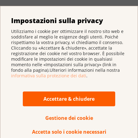
Impostazioni sulla privacy
Lega svizzera contro il cancro
Utilizziamo i cookie per ottimizzare il nostro sito web e
Effingerstrasse 40
soddisfare al meglio le esigenze degli utenti. Poiché
rispettiamo la vostra privacy, vi chiediamo il consenso.
Casella postale
Cliccando su «Accettare & chiudere», accettate la
3001 Berna
registrazione dei cookie nel vostro browser. È possibile
031 389 91 00
modificare le impostazioni dei cookie in qualsiasi
momento nelle «Impostazioni sulla privacy» (link in
fondo alla pagina).Ulteriori informazioni nella nostra
La Lega nella Sua regione
informativa sulla protezione dei dati
.
InfoCancro
Accettare & chiudere
0800 11 88 11
E-Mail
infocancro@legacancro.ch
Gestione dei cookie
Chat
Cancerline
Accetta solo i cookie necessari