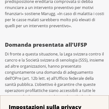
predisposizione ereditaria comprovata si debba
rinunciare a un intervento preventivo per motivi
finanziari» sostiene Marugg. «In caso di malattia i costi
per le casse malati sarebbero molto più elevati di
quelli per un intervento preventivo».
Domanda presentata all’UFSP
Di fronte a questa situazione, la Lega svizzera contro il
cancro e la Società svizzera di senologia (SSS), insieme
ad altre organizzazioni, hanno presentato
congiuntamente una domanda di adeguamento
dell’OPre (art. 12b lett. e) all’Ufficio federale della
sanità pubblica. L’obiettivo è garantire che queste
operazioni profilattiche siano accessibili a tutte le
persone che hanno un rischio molto più alto di
sviluppare un cancro del seno o dell’ovaio a causa di
Impostazioni sulla privacy
una mutazione genetica. Inoltre, prima dell’intervento