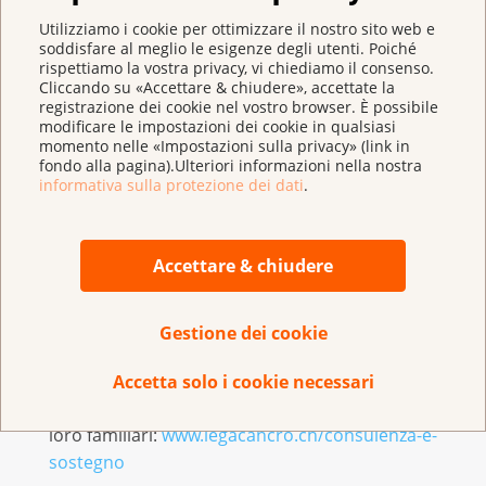
queste persone devono poter beneficiare di una
Utilizziamo i cookie per ottimizzare il nostro sito web e
soddisfare al meglio le esigenze degli utenti. Poiché
consulenza approfondita sul loro rischio individuale.
rispettiamo la vostra privacy, vi chiediamo il consenso.
Con questa domanda si vuole ottenere anche la
Cliccando su «Accettare & chiudere», accettate la
parità di trattamento di tutti gli assicurati.
registrazione dei cookie nel vostro browser. È possibile
modificare le impostazioni dei cookie in qualsiasi
momento nelle «Impostazioni sulla privacy» (link in
Ulteriori informazioni sulla predisposizione
fondo alla pagina).Ulteriori informazioni nella nostra
ereditaria:
www.legacancro.ch/il-
informativa sulla protezione dei dati
.
cancro/predisposizione-genetica
Per conoscere la storia della famiglia Marugg (in
Accettare & chiudere
tedesco e francese):
https://www.krebsliga.ch/ueber-krebs/leben-mit-
und-nach-krebs/meine-geschichte-mit-
Gestione dei cookie
krebs/markus
Accetta solo i cookie necessari
Consulenza e sostegno per le persone colpite e i
loro familiari:
www.legacancro.ch/consulenza-e-
sostegno