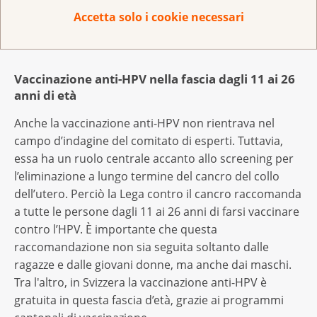
potrebbero però ridurre i disagi associati agli esami
Accetta solo i cookie necessari
di diagnosi precoce e raggiungere gruppi target che
oggi non partecipano allo screening.
Vaccinazione anti-HPV nella fascia dagli 11 ai 26
anni di età
Anche la vaccinazione anti-HPV non rientrava nel
campo d’indagine del comitato di esperti. Tuttavia,
essa ha un ruolo centrale accanto allo screening per
l’eliminazione a lungo termine del cancro del collo
dell’utero. Perciò la Lega contro il cancro raccomanda
a tutte le persone dagli 11 ai 26 anni di farsi vaccinare
contro l’HPV. È importante che questa
raccomandazione non sia seguita soltanto dalle
ragazze e dalle giovani donne, ma anche dai maschi.
Tra l'altro, in Svizzera la vaccinazione anti-HPV è
gratuita in questa fascia d’età, grazie ai programmi