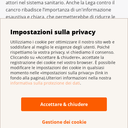
attori nel sistema sanitario. Anche la Lega contro il
cancro ribadisce l’importanza di un'informazione
esaustiva e chiara, che permetterebbe di ridurre le
disparità esistenti nell’accesso allo screening. Per
Impostazioni sulla privacy
garantire l’equità d'accesso, la Lega contro il cancro
esorta i Cantoni a prendere in considerazione
Utilizziamo i cookie per ottimizzare il nostro sito web e
l’organizzazione di programmi di screening del cancro
soddisfare al meglio le esigenze degli utenti. Poiché
rispettiamo la vostra privacy, vi chiediamo il consenso.
del collo dell’utero. Tali programmi, infatti, possono
Cliccando su «Accettare & chiudere», accettate la
contribuire a migliorare le pari opportunità per i
registrazione dei cookie nel vostro browser. È possibile
gruppi target, armonizzare la prassi e garantire la
modificare le impostazioni dei cookie in qualsiasi
momento nelle «Impostazioni sulla privacy» (link in
qualità.
fondo alla pagina).Ulteriori informazioni nella nostra
informativa sulla protezione dei dati
.
Lo striscio autodiagnostico come soluzione
futura?
Accettare & chiudere
Il comitato non ha analizzato se, e in che misura, gli
strisci fai da te per la diagnosi dell’HPV possano
Gestione dei cookie
essere adatti allo screening. Questi autotest