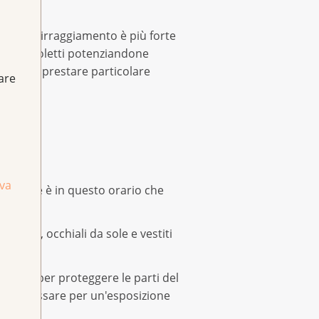
 estivi l'irraggiamento è più forte
gi ultravioletti potenziandone
vrebbero prestare particolare
fare
iva
5, poiché è in questo orario che
ppello, occhiali da sole e vestiti
ntare per proteggere le parti del
asciapassare per un'esposizione