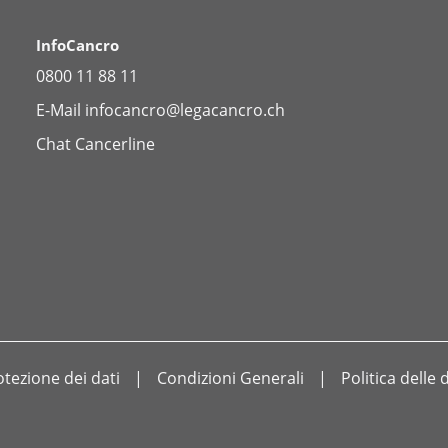
InfoCancro
0800 11 88 11
E-Mail
infocancro@legacancro.ch
Chat
Cancerline
otezione dei dati
Condizioni Generali
Politica delle