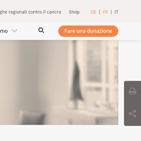
ghe regionali contro il cancro
Shop
DE
FR
IT
iamo
Fare una donazione