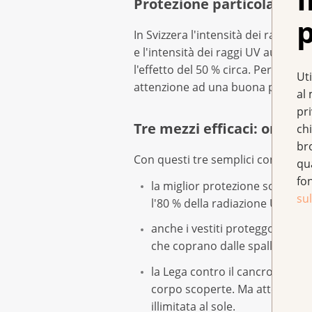
Protezione particolare in
p
In Svizzera l'intensità dei raggi UV
e l'intensità dei raggi UV aumenta 
l'effetto del 50 % circa. Pertanto
Uti
attenzione ad una buona protezio
al 
pr
Tre mezzi efficaci: ombra,
chi
br
Con questi tre semplici consigli è
qu
fo
la miglior protezione solare è 
sul
l'80 % della radiazione UV ragg
anche i vestiti proteggono bene 
che coprano dalle spalle alle g
la Lega contro il cancro racc
corpo scoperte. Ma attenzione
illimitata al sole.