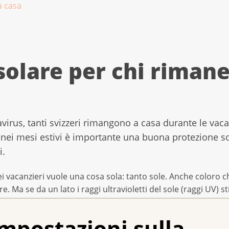
a casa
solare per chi rimane
irus, tanti svizzeri rimangono a casa durante le vac
 nei mesi estivi è importante una buona protezione so
i.
i vacanzieri vuole una cosa sola: tanto sole. Anche coloro ch
ere. Ma se da un lato i raggi ultravioletti del sole (raggi UV)
ppresentano anche un pericolo perché possono danneggiare l
mpostazioni sulla