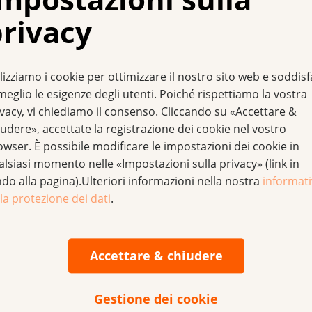
 montagna e sull'acqua
rivacy
 varia a seconda delle stagioni e delle regioni. Durante i mesi
del 10 % ogni 1000 metri di altitudine. L'acqua riflette i rag
, specie gli appassionati di sport acquatici e di montagna do
lizziamo i cookie per ottimizzare il nostro sito web e soddis
ne solare.
meglio le esigenze degli utenti. Poiché rispettiamo la vostra
ivacy, vi chiediamo il consenso. Cliccando su «Accettare &
 vestiti, crema solare
udere», accettate la registrazione dei cookie nel vostro
owser. È possibile modificare le impostazioni dei cookie in
 possibile proteggersi efficacemente dai raggi UV:
alsiasi momento nelle «Impostazioni sulla privacy» (link in
ndo alla pagina).Ulteriori informazioni nella nostra
informat
l'ombra. Rimanete all'ombra, soprattutto tra le ore 11 e le 1
la protezione dei dati
.
iunge la terra;
dai raggi ultravioletti. Quando state al sole, indossate un ca
inocchia;
Accettare & chiudere
omanda di utilizzare una crema solare come misura compleme
: anche una crema con fattore di protezione alto non è un l
Gestione dei cookie