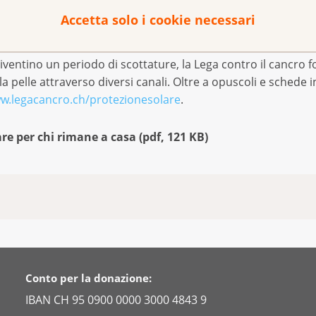
Accetta solo i cookie necessari
sere ben informati
iventino un periodo di scottature, la Lega contro il cancro f
a pelle attraverso diversi canali. Oltre a opuscoli e schede 
w.legacancro.ch/protezionesolare
.
re per chi rimane a casa
(
pdf
,
121 KB
)
Conto per la donazione:
IBAN CH 95 0900 0000 3000 4843 9