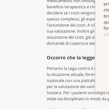
medicamento non omologato o non i
pr
beneficio terapeutico e che non vi 
chi
decidere se i costi vengono copert
br
spesso complessi, gli esperti del
qu
l'assunzione dei costi. A ciò si a
fo
sua valutazione. Inoltre gli artic
sul
assunzione dei costi, già da tanto 
domande di copertura dei costi re
Occorre che la legge sanci
Pertanto la Lega contro il cancro 
la situazione attuale, formulando 
nazionale con una piattaforma dig
per la valutazione dei vantaggi ne
Svizzera. Per i pazienti oncologici
vitale sia disciplinato in modo da g