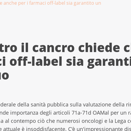
e anche per i farmaci off-label sia garantito un
tro il cancro chiede 
i off-label sia garant
uo
 federale della sanità pubblica sulla valutazione dell
ande importanza degli articoli 71a-71d OAMal per un
ma al contempo ciò che numerosi oncologi e la Lega c
ne attuale è insoddisfacente. C'è un'impressionante di