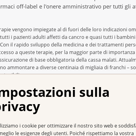
rmaci off-label e l'onere amministrativo per tutti gli at
erapie vengono impiegate al di fuori delle loro indicazioni 
tutti i pazienti adulti affetti da cancro e quasi tutti i bambini
 Con il rapido sviluppo della medicina e dei trattamenti person
esso a queste terapie, per la maggior parte di importanza 
ssicurazione di base obbligatoria della cassa malati. Attualme
o ammontare a diverse centinaia di migliaia di franchi ­­– so
stenibili.
mpostazioni sulla
e legale è antiquata
rivacy
no essere accessibili solo ai pazienti che possono finanziar
igente ordinanza sull'assicurazione malattie (OAMal) sono s
alle quali i trattamenti off-label devono essere rimunerati da
lizziamo i cookie per ottimizzare il nostro sito web e soddis
azienti con malattie che possono mettere in pericolo la vita 
meglio le esigenze degli utenti. Poiché rispettiamo la vostra