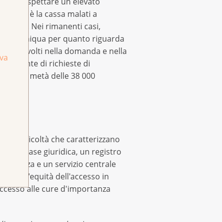
 possa aspettare un elevato
 analisi è la cassa malati a
provate. Nei rimanenti casi,
amento iniqua per quanto riguarda
ono coinvolti nella domanda e nella
iva
crescente di richieste di
 circa la metà delle 38 000
 le difficoltà che caratterizzano
della base giuridica, un registro
sparenza e un servizio centrale
vo dell'equità dell'accesso in
'accesso alle cure d'importanza