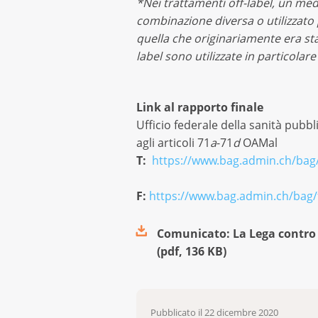
*
Nei trattamenti off-label, un m
combinazione diversa o utilizzato p
quella che originariamente era sta
label sono utilizzate in particolare
Link al rapporto finale
Ufficio federale della sanità pubbl
agli articoli 71
a
-71
d
OAMal
T:
https://www.bag.admin.ch/bag
F:
https://www.bag.admin.ch/bag/
Comunicato: La Lega contro i
(
pdf
,
136 KB
)
Pubblicato il
22 dicembre 2020