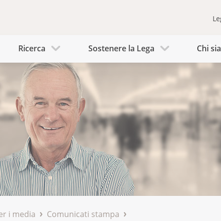
Le
Ricerca
Sostenere la Lega
Chi s
er i media
Comunicati stampa