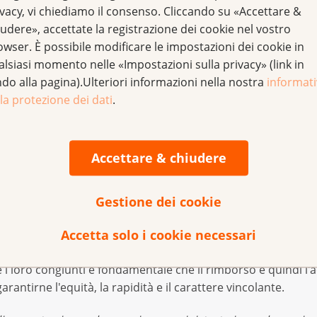
ncluso nell'elenco delle specialità, a condizione che ci si
ivacy, vi chiediamo il consenso. Cliccando su «Accettare &
sia un'alternativa equivalente omologata. Tuttavia, in ultima
udere», accettate la registrazione dei cookie nel vostro
i. La maggior parte delle richieste di copertura vengono ap
owser. È possibile modificare le impostazioni dei cookie in
 settore oncologico hanno constatato una disparità di tratt
alsiasi momento nelle «Impostazioni sulla privacy» (link in
ggiunge il grande onere amministrativo per tutti coloro che s
ndo alla pagina).Ulteriori informazioni nella nostra
informat
oli sono da considerare antiquati: a causa del numero sempre 
la protezione dei dati
.
tempo non si può più parlare di "singoli casi". L'anno scorso
gistrate proveniva dal settore oncologico.
Accettare & chiudere
sca misure orientate alla pratica
accoglie con favore l'ampio rapporto finale, che bene descrive
Gestione dei cookie
raccomandazioni concrete per migliorarla. La rielaborazione 
Accetta solo i cookie necessari
itale per la presentazione delle domande, una maggiore tra
i casi complessi fanno sperare in un miglioramento significati
 e i loro congiunti è fondamentale che il rimborso e quindi l
arantirne l'equità, la rapidità e il carattere vincolante.