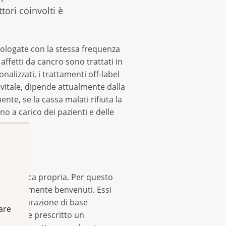
tori coinvolti è
omologate con la stessa frequenza
 affetti da cancro sono trattati in
alizzati, i trattamenti off-label
vitale, dipende attualmente dalla
nte, se la cassa malati rifiuta la
no a carico dei pazienti e delle
li di tasca propria. Per questo
ostanzialmente benvenuti. Essi
ll'assicurazione di base
fare
può essere prescritto un