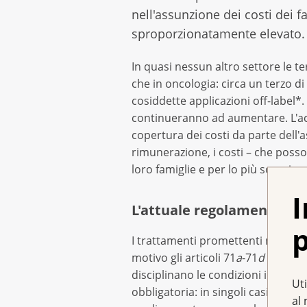
nell'assunzione dei costi dei fa
sproporzionatamente elevato.
In quasi nessun altro settore le t
che in oncologia: circa un terzo di 
cosiddette applicazioni off-label*.
continueranno ad aumentare. L'acc
copertura dei costi da parte dell'a
rimunerazione, i costi – che posson
loro famiglie e per lo più sono inso
I
L'attuale regolamentazion
p
I trattamenti promettenti non devo
motivo gli articoli 71
a
-71
d
della v
disciplinano le condizioni in base 
Uti
obbligatoria: in singoli casi, ai p
al 