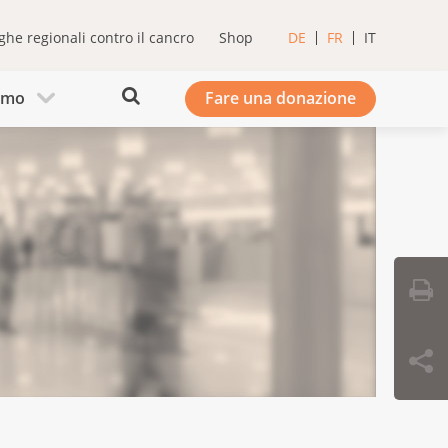
ghe regionali contro il cancro
Shop
DE
FR
IT
iamo
Fare una donazione