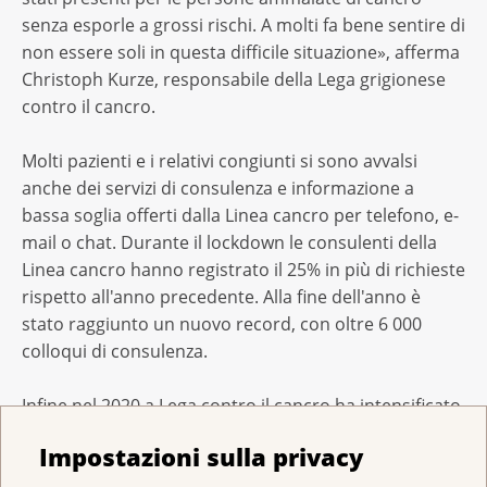
senza esporle a grossi rischi. A molti fa bene sentire di
non essere soli in questa difficile situazione», afferma
Christoph Kurze, responsabile della Lega grigionese
contro il cancro.
Molti pazienti e i relativi congiunti si sono avvalsi
anche dei servizi di consulenza e informazione a
bassa soglia offerti dalla Linea cancro per telefono, e-
mail o chat. Durante il lockdown le consulenti della
Linea cancro hanno registrato il 25% in più di richieste
rispetto all'anno precedente. Alla fine dell'anno è
stato raggiunto un nuovo record, con oltre 6 000
colloqui di consulenza.
Infine nel 2020 a Lega contro il cancro ha intensificato
i suoi sforzi per garantire che gli interessi dei malati di
Impostazioni sulla privacy
cancro e dei loro parenti siano presi in
considerazione a livello politico e sociale. Per