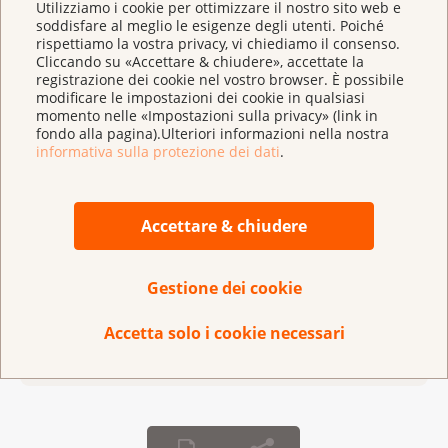
Utilizziamo i cookie per ottimizzare il nostro sito web e
esempio, si è impegnata per far sì che i pazienti affetti
soddisfare al meglio le esigenze degli utenti. Poiché
rispettiamo la vostra privacy, vi chiediamo il consenso.
da cancro abbiano un rapido accesso ai migliori
Cliccando su «Accettare & chiudere», accettate la
trattamenti possibili e al vaccino Covid-19 durante la
registrazione dei cookie nel vostro browser. È possibile
modificare le impostazioni dei cookie in qualsiasi
pandemia.
momento nelle «Impostazioni sulla privacy» (link in
fondo alla pagina).Ulteriori informazioni nella nostra
Per ulteriori informazioni sulla retrospettiva
informativa sulla protezione dei dati
.
della Lega contro il cancro (in francese o
tedesco)
Accettare & chiudere
Comunicato: Retrospettiva annuale della Lega
contro il cancro
(
pdf
,
38 KB
)
Gestione dei cookie
Accetta solo i cookie necessari
Pubblicato il
29 dicembre 2020