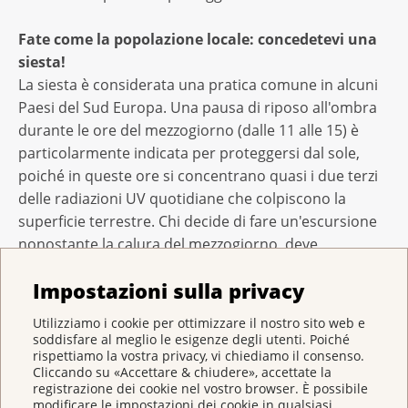
Fate come la popolazione locale: concedetevi una
siesta!
La siesta è considerata una pratica comune in alcuni
Paesi del Sud Europa. Una pausa di riposo all'ombra
durante le ore del mezzogiorno (dalle 11 alle 15) è
particolarmente indicata per proteggersi dal sole,
poiché in queste ore si concentrano quasi i due terzi
delle radiazioni UV quotidiane che colpiscono la
superficie terrestre. Chi decide di fare un'escursione
nonostante la calura del mezzogiorno, deve
assolutamente proteggersi con vestiti adeguati,
Impostazioni sulla privacy
cappello, occhiali da sole e crema solare.
Utilizziamo i cookie per ottimizzare il nostro sito web e
Il contributo della Lega contro il cancro per la
soddisfare al meglio le esigenze degli utenti. Poiché
rispettiamo la vostra privacy, vi chiediamo il consenso.
protezione solare
Cliccando su «Accettare & chiudere», accettate la
Affinché le scottature solari non ci sorprendano
registrazione dei cookie nel vostro browser. È possibile
durante le vacanze estive, la Lega contro il cancro
modificare le impostazioni dei cookie in qualsiasi