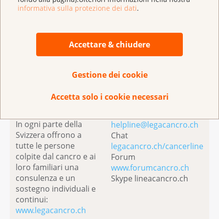
informativa sulla protezione dei dati
.
Accettare & chiudere
La Lega contro il
Le consulenti
cancro offre
specializzate della
Gestione dei cookie
consulenza e
Linea cancro offrono
sostegno
Le leghe
aiuto
Accetta solo i cookie necessari
cantonali e regionali
Telefono 0800 11 88 11
operano sul territorio.
E-mail
In ogni parte della
helpline@legacancro.ch
Svizzera offrono a
Chat
tutte le persone
legacancro.ch/cancerline
colpite dal cancro e ai
Forum
loro familiari una
www.forumcancro.ch
consulenza e un
Skype lineacancro.ch
sostegno individuali e
continui:
www.legacancro.ch