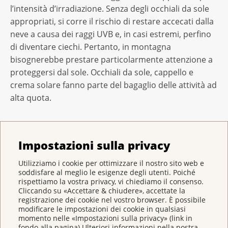
l’intensità d’irradiazione. Senza degli occhiali da sole
appropriati, si corre il rischio di restare accecati dalla
neve a causa dei raggi UVB e, in casi estremi, perfino
di diventare ciechi. Pertanto, in montagna
bisognerebbe prestare particolarmente attenzione a
proteggersi dal sole. Occhiali da sole, cappello e
crema solare fanno parte del bagaglio delle attività ad
alta quota.
Impostazioni sulla privacy
Il contributo della Lega contro il cancro per la
protezione solare
Utilizziamo i cookie per ottimizzare il nostro sito web e
Gli opuscoli come «Protezione solare», «Protezione
soddisfare al meglio le esigenze degli utenti. Poiché
rispettiamo la vostra privacy, vi chiediamo il consenso.
solare – L'essenziale in breve» e «Protezione solare
Cliccando su «Accettare & chiudere», accettate la
per mio figlio» nonché numerose schede si possono
registrazione dei cookie nel vostro browser. È possibile
scaricare o ordinare gratuitamente qui:
modificare le impostazioni dei cookie in qualsiasi
momento nelle «Impostazioni sulla privacy» (link in
www.legacancro.ch/protezionesolare
fondo alla pagina).Ulteriori informazioni nella nostra